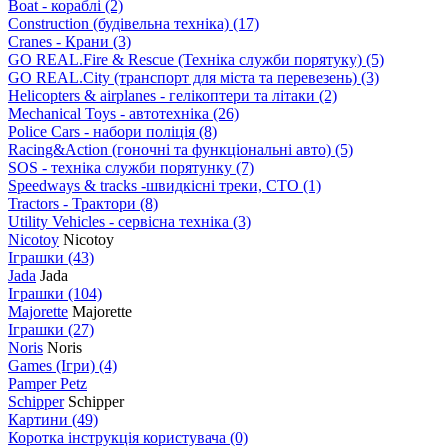
Boat - кораблі
(2)
Construction (будівельна техніка)
(17)
Cranes - Крани
(3)
GO REAL.Fire & Rescue (Техніка служби порятуку)
(5)
GO REAL.City (транспорт для міста та перевезень)
(3)
Helicopters & airplanes - гелікоптери та літаки
(2)
Mechanical Toys - автотехніка
(26)
Police Cars - набори поліція
(8)
Racing&Action (гоночні та функціональні авто)
(5)
SOS - техніка служби порятунку
(7)
Speedways & tracks -швидкісні треки, СТО
(1)
Tractors - Трактори
(8)
Utility Vehicles - сервісна техніка
(3)
Nicotoy
Nicotoy
Іграшки
(43)
Jada
Jada
Іграшки
(104)
Majorette
Majorette
Іграшки
(27)
Noris
Noris
Games (Ігри)
(4)
Pamper Petz
Schipper
Schipper
Картини
(49)
Коротка інструкція користувача
(0)