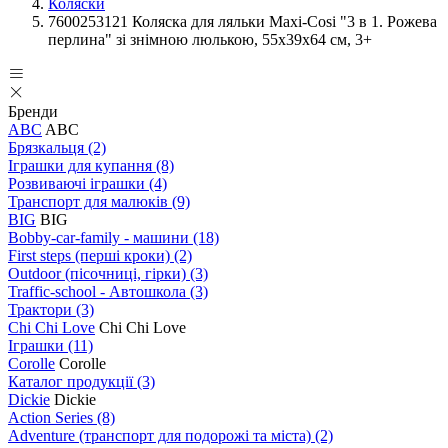
Коляски
7600253121 Коляска для ляльки Maxi-Cosi "3 в 1. Рожева
перлина" зі знімною люлькою, 55x39x64 см, 3+
Бренди
ABC
ABC
Брязкальця
(2)
Іграшки для купання
(8)
Розвиваючі іграшки
(4)
Транспорт для малюків
(9)
BIG
BIG
Bobby-car-family - машини
(18)
First steps (перші кроки)
(2)
Outdoor (пісочниці, гірки)
(3)
Traffic-school - Автошкола
(3)
Трактори
(3)
Chi Chi Love
Chi Chi Love
Іграшки
(11)
Corolle
Corolle
Каталог продукції
(3)
Dickie
Dickie
Action Series
(8)
Adventure (транспорт для подорожі та міста)
(2)