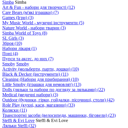
Simba
Simba
Art & Fun - набори для творчості
(12)
Care Bears (м'які іграшки)
(7)
Games (Ігри)
(3)
My Music World - музичні інструменти
(5)
Nature World - набори тварин
(3)
Simba World of Toys
(8)
SL Girls
(3)
Зброя
(10)
Набори лікаря
(1)
Поні
(4)
Пупси та аксес. до них
(7)
Smoby
Smoby
Аctivity (мольберти, парти, дошки)
(10)
Black & Decker (інструменти)
(11)
Cleaning (Набори для прибирання)
(10)
Little Smoby (іграшки для немовлят)
(13)
Dolls (ляльки та набори по догляду за ляльками)
(22)
Medical (медичні набори)
(3)
Outdoor (будинки, гірки, гойдалки, пісочниці, столи)
(42)
Role Play (кухні, каси, магазини)
(33)
Коляски
(11)
Транспортні засоби (велосипеди, машинки, біговели)
(23)
Steffi & Evi Love
Steffi & Evi Love
Ляльки Steffi
(32)