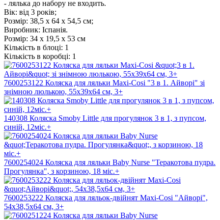
- лялька до набору не входить.
Вік: від 3 років;
Розмір: 38,5 х 64 х 54,5 см;
Виробник: Іспанія.
Розмір:
34 х 19,5 х 53 см
Кількість в блоці:
1
Кількість в коробці:
1
7600253122 Коляска для ляльки Maxi-Cosi "3 в 1. Айворі" зі
знімною люлькою, 55x39x64 см, 3+
140308 Коляска Smoby Little для прогулянок 3 в 1, з пупсом,
синій, 12міс.+
7600254024 Коляска для ляльки Baby Nurse "Теракотова пудра.
Прогулянка", з корзиною, 18 міс.+
7600253222 Коляска для ляльок-двійнят Maxi-Cosi "Айворі",
54х38,5х64 см, 3+