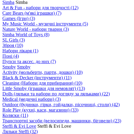
Simba
Simba
Art & Fun - набори для творчості
(12)
Care Bears (м'які іграшки)
(7)
Games (Ігри)
(3)
My Music World - музичні інструменти
(5)
Nature World - набори тварин
(3)
Simba World of Toys
(8)
SL Girls
(3)
Зброя
(10)
Набори лікаря
(1)
Поні
(4)
Пупси та аксес. до них
(7)
Smoby
Smoby
Аctivity (мольберти, парти, дошки)
(10)
Black & Decker (інструменти)
(11)
Cleaning (Набори для прибирання)
(10)
Little Smoby (іграшки для немовлят)
(13)
Dolls (ляльки та набори по догляду за ляльками)
(22)
Medical (медичні набори)
(3)
Outdoor (будинки, гірки, гойдалки, пісочниці, столи)
(42)
Role Play (кухні, каси, магазини)
(33)
Коляски
(11)
Транспортні засоби (велосипеди, машинки, біговели)
(23)
Steffi & Evi Love
Steffi & Evi Love
Ляльки Steffi
(32)