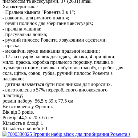
Характеристика:
- Пральна кімната "Ровента 3 в 1";
- раковина для ручного прання;
- безліч поличок для зберігання аксесуарів;
- пральна машина;
- прасувальна дошка;
- ручний пилосос Ровента з звуковими ефектами;
- праска;
- механічні звуки вмикання пральної машини;
- 17 аксесуарів: кошик для одягу, вішаки, 4 прищіпки,
мило, праска, коробка прального порошку, пляшка з
пульверизатором, пляшка побутового засобу, скребок для
скла, щітка, совок, губка, ручний пилосос Ровента з
насадкою;
- дитина навчається бути помічником для дорослих.
- виготовлена з 57% переробленого високоясного
пластику;
розмін набору: 56,5 x 39 x 77,5 см
Виготовлено у Франції.
Вік від 3 років.
Розмір:
44,5 х 20 х 65 см
Кількість в блоці:
1
Кількість в коробці:
1