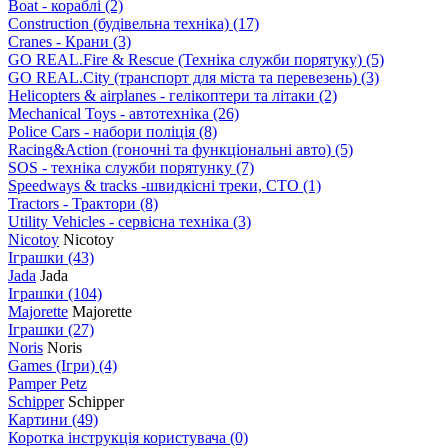
Boat - кораблі
(2)
Construction (будівельна техніка)
(17)
Cranes - Крани
(3)
GO REAL.Fire & Rescue (Техніка служби порятуку)
(5)
GO REAL.City (транспорт для міста та перевезень)
(3)
Helicopters & airplanes - гелікоптери та літаки
(2)
Mechanical Toys - автотехніка
(26)
Police Cars - набори поліція
(8)
Racing&Action (гоночні та функціональні авто)
(5)
SOS - техніка служби порятунку
(7)
Speedways & tracks -швидкісні треки, СТО
(1)
Tractors - Трактори
(8)
Utility Vehicles - сервісна техніка
(3)
Nicotoy
Nicotoy
Іграшки
(43)
Jada
Jada
Іграшки
(104)
Majorette
Majorette
Іграшки
(27)
Noris
Noris
Games (Ігри)
(4)
Pamper Petz
Schipper
Schipper
Картини
(49)
Коротка інструкція користувача
(0)