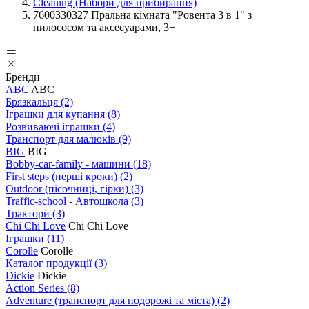
Cleaning (Набори для прибирання)
7600330327 Пральна кімната "Ровента 3 в 1" з
пилососом та аксесуарами, 3+
Бренди
ABC
ABC
Брязкальця
(2)
Іграшки для купання
(8)
Розвиваючі іграшки
(4)
Транспорт для малюків
(9)
BIG
BIG
Bobby-car-family - машини
(18)
First steps (перші кроки)
(2)
Outdoor (пісочниці, гірки)
(3)
Traffic-school - Автошкола
(3)
Трактори
(3)
Chi Chi Love
Chi Chi Love
Іграшки
(11)
Corolle
Corolle
Каталог продукції
(3)
Dickie
Dickie
Action Series
(8)
Adventure (транспорт для подорожі та міста)
(2)