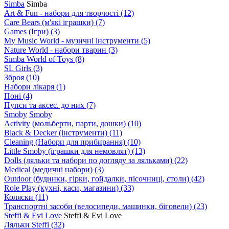
Simba
Simba
Art & Fun - набори для творчості
(12)
Care Bears (м'які іграшки)
(7)
Games (Ігри)
(3)
My Music World - музичні інструменти
(5)
Nature World - набори тварин
(3)
Simba World of Toys
(8)
SL Girls
(3)
Зброя
(10)
Набори лікаря
(1)
Поні
(4)
Пупси та аксес. до них
(7)
Smoby
Smoby
Аctivity (мольберти, парти, дошки)
(10)
Black & Decker (інструменти)
(11)
Cleaning (Набори для прибирання)
(10)
Little Smoby (іграшки для немовлят)
(13)
Dolls (ляльки та набори по догляду за ляльками)
(22)
Medical (медичні набори)
(3)
Outdoor (будинки, гірки, гойдалки, пісочниці, столи)
(42)
Role Play (кухні, каси, магазини)
(33)
Коляски
(11)
Транспортні засоби (велосипеди, машинки, біговели)
(23)
Steffi & Evi Love
Steffi & Evi Love
Ляльки Steffi
(32)