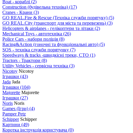
Boat - кораблі
(2)
Construction (будівельна техніка)
(17)
Cranes - Крани
(3)
GO REAL.Fire & Rescue (Техніка служби порятуку)
(5)
GO REAL.City (транспорт для міста та перевезень)
(3)
Helicopters & airplanes - гелікоптери та літаки
(2)
Mechanical Toys - автотехніка
(26)
Police Cars - набори поліція
(8)
Racing&Action (гоночні та функціональні авто)
(5)
SOS - техніка служби порятунку
(7)
Speedways & tracks -швидкісні треки, СТО
(1)
Tractors - Трактори
(8)
Utility Vehicles - сервісна техніка
(3)
Nicotoy
Nicotoy
Іграшки
(43)
Jada
Jada
Іграшки
(104)
Majorette
Majorette
Іграшки
(27)
Noris
Noris
Games (Ігри)
(4)
Pamper Petz
Schipper
Schipper
Картини
(49)
Коротка інструкція користувача
(0)