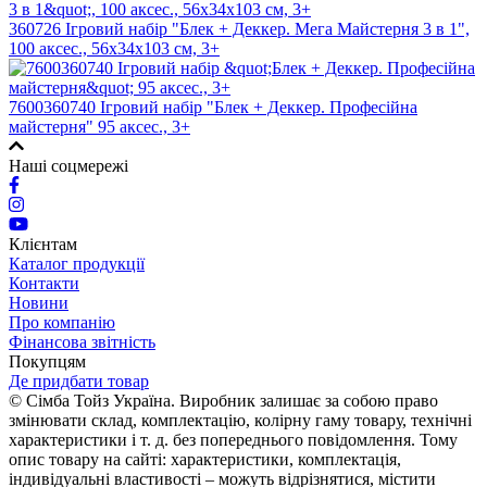
360726 Ігровий набір "Блек + Деккер. Мега Майстерня 3 в 1",
100 аксес., 56х34х103 см, 3+
7600360740 Ігровий набір "Блек + Деккер. Професійна
майстерня" 95 аксес., 3+
Наші соцмережі
Клієнтам
Каталог продукції
Контакти
Новини
Про компанію
Фінансова звітність
Покупцям
Де придбати товар
© Сімба Тойз Україна. Виробник залишає за собою право
змінювати склад, комплектацію, колірну гаму товару, технічні
характеристики і т. д. без попереднього повідомлення. Тому
опис товару на сайті: характеристики, комплектація,
індивідуальні властивості – можуть відрізнятися, містити