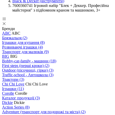
Black & Decker (інструменти)
7600360741 Ігровий набір "Блек + Деккер. Професійна
майстерня" з підйомним краном та машинкою, 3+
Бренди
ABC
ABC
Брязкальця
(2)
Іграшки для купання
(8)
Розвиваючі іграшки
(4)
Транспорт для малюків
(9)
BIG
BIG
Bobby-car-family - машини
(18)
First steps (перші кроки)
(2)
Outdoor (пісочниці, гірки)
(3)
Traffic-school - Автошкола
(3)
Трактори
(3)
Chi Chi Love
Chi Chi Love
Іграшки
(11)
Corolle
Corolle
Каталог продукції
(3)
Dickie
Dickie
Action Series
(8)
Adventure (транспорт для подорожі та міста)
(2)