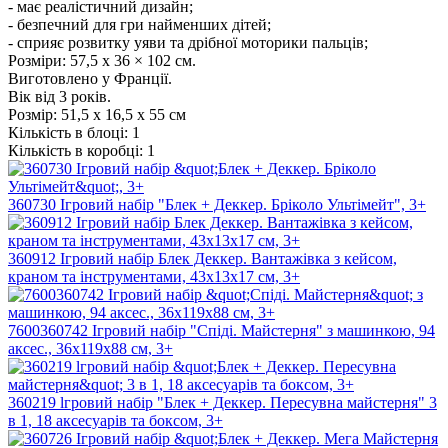
- має реалістичний дизайн;
- безпечний для гри найменших дітей;
- сприяє розвитку уяви та дрібної моторики пальців;
Розміри: 57,5 х 36 × 102 см.
Виготовлено у Франції.
Вік від 3 років.
Розмір:
51,5 x 16,5 x 55 см
Кількість в блоці:
1
Кількість в коробці:
1
360730 Ігровий набiр "Блек + Деккер. Брiколо Ультiмейт", 3+
360912 Ігровий набір Блек Деккер. Вантажівка з кейсом,
краном та інструментами, 43х13х17 см, 3+
7600360742 Ігровий набір "Спіді. Майстерня" з машинкою, 94
аксес., 36x119x88 см, 3+
360219 lгровий набiр "Блек + Дeккep. Пересувна майстерня" 3
в 1, 18 aкcecуapiв та боксом, 3+