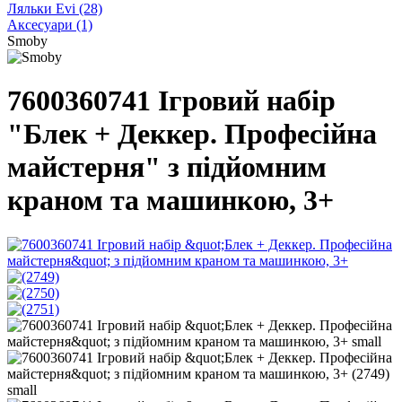
Ляльки Evi
(28)
Аксесуари
(1)
Smoby
7600360741 Ігровий набір
"Блек + Деккер. Професійна
майстерня" з підйомним
краном та машинкою, 3+