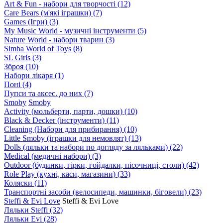
Art & Fun - набори для творчості
(12)
Care Bears (м'які іграшки)
(7)
Games (Ігри)
(3)
My Music World - музичні інструменти
(5)
Nature World - набори тварин
(3)
Simba World of Toys
(8)
SL Girls
(3)
Зброя
(10)
Набори лікаря
(1)
Поні
(4)
Пупси та аксес. до них
(7)
Smoby
Smoby
Аctivity (мольберти, парти, дошки)
(10)
Black & Decker (інструменти)
(11)
Cleaning (Набори для прибирання)
(10)
Little Smoby (іграшки для немовлят)
(13)
Dolls (ляльки та набори по догляду за ляльками)
(22)
Medical (медичні набори)
(3)
Outdoor (будинки, гірки, гойдалки, пісочниці, столи)
(42)
Role Play (кухні, каси, магазини)
(33)
Коляски
(11)
Транспортні засоби (велосипеди, машинки, біговели)
(23)
Steffi & Evi Love
Steffi & Evi Love
Ляльки Steffi
(32)
Ляльки Evi
(28)