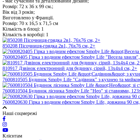
- має сучасний та деталізований дизайн;
Розмір: 72 x 36 x 99 см.;
Вік від 3 років;
Виготовлено у Франції.
Розмір:
70 х 16,5 х 71,5 см
Кількість в блоці:
1
Кількість в коробці:
1
850208 Пісочниця-грядка 2в1, 76x76 см, 2+
7600820405 Гірка з водним ефектом Smoby Life "Весела хвиля",
810917 Дзвінок електронний для будинку, сірий, 13х4х4 см, 2+
7600810505 Будинок Smoby Life "Садівник" з кухнею та мийкою,
7600810504 Будинок лісника Smoby Life "Нео" зі ставнями, 123
7600820630 Гірка з водним ефектом Smoby Life, довжина 90 см,
Наші соцмережі
Клієнтам