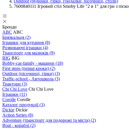
Outdoor (будинки, гірки, гойдалки, пісочниці, столи)
7600840111 Ігровий стіл Smoby Life "2 в 1" для гри з піско
Бренди
ABC
ABC
Брязкальця
(2)
Іграшки для купання
(8)
Розвиваючі іграшки
(4)
Транспорт для малюків
(9)
BIG
BIG
Bobby-car-family - машини
(18)
First steps (перші кроки)
(2)
Outdoor (пісочниці, гірки)
(3)
Traffic-school - Автошкола
(3)
Трактори
(3)
Chi Chi Love
Chi Chi Love
Іграшки
(11)
Corolle
Corolle
Каталог продукції
(3)
Dickie
Dickie
Action Series
(8)
Adventure (транспорт для подорожі та міста)
(2)
Boat - кораблі
(2)