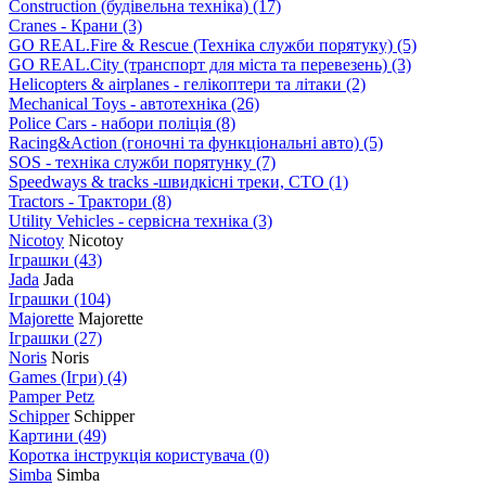
Construction (будівельна техніка)
(17)
Cranes - Крани
(3)
GO REAL.Fire & Rescue (Техніка служби порятуку)
(5)
GO REAL.City (транспорт для міста та перевезень)
(3)
Helicopters & airplanes - гелікоптери та літаки
(2)
Mechanical Toys - автотехніка
(26)
Police Cars - набори поліція
(8)
Racing&Action (гоночні та функціональні авто)
(5)
SOS - техніка служби порятунку
(7)
Speedways & tracks -швидкісні треки, СТО
(1)
Tractors - Трактори
(8)
Utility Vehicles - сервісна техніка
(3)
Nicotoy
Nicotoy
Іграшки
(43)
Jada
Jada
Іграшки
(104)
Majorette
Majorette
Іграшки
(27)
Noris
Noris
Games (Ігри)
(4)
Pamper Petz
Schipper
Schipper
Картини
(49)
Коротка інструкція користувача
(0)
Simba
Simba