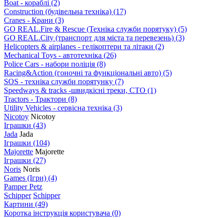
Boat - кораблі
(2)
Construction (будівельна техніка)
(17)
Cranes - Крани
(3)
GO REAL.Fire & Rescue (Техніка служби порятуку)
(5)
GO REAL.City (транспорт для міста та перевезень)
(3)
Helicopters & airplanes - гелікоптери та літаки
(2)
Mechanical Toys - автотехніка
(26)
Police Cars - набори поліція
(8)
Racing&Action (гоночні та функціональні авто)
(5)
SOS - техніка служби порятунку
(7)
Speedways & tracks -швидкісні треки, СТО
(1)
Tractors - Трактори
(8)
Utility Vehicles - сервісна техніка
(3)
Nicotoy
Nicotoy
Іграшки
(43)
Jada
Jada
Іграшки
(104)
Majorette
Majorette
Іграшки
(27)
Noris
Noris
Games (Ігри)
(4)
Pamper Petz
Schipper
Schipper
Картини
(49)
Коротка інструкція користувача
(0)