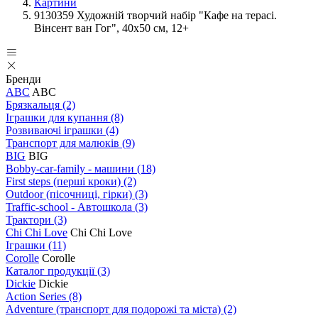
Картини
9130359 Художній творчий набір "Кафе на терасі.
Вінсент ван Гог", 40х50 см, 12+
Бренди
ABC
ABC
Брязкальця
(2)
Іграшки для купання
(8)
Розвиваючі іграшки
(4)
Транспорт для малюків
(9)
BIG
BIG
Bobby-car-family - машини
(18)
First steps (перші кроки)
(2)
Outdoor (пісочниці, гірки)
(3)
Traffic-school - Автошкола
(3)
Трактори
(3)
Chi Chi Love
Chi Chi Love
Іграшки
(11)
Corolle
Corolle
Каталог продукції
(3)
Dickie
Dickie
Action Series
(8)
Adventure (транспорт для подорожі та міста)
(2)