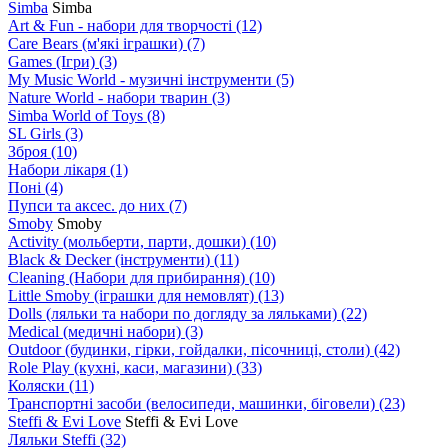
Simba
Simba
Art & Fun - набори для творчості
(12)
Care Bears (м'які іграшки)
(7)
Games (Ігри)
(3)
My Music World - музичні інструменти
(5)
Nature World - набори тварин
(3)
Simba World of Toys
(8)
SL Girls
(3)
Зброя
(10)
Набори лікаря
(1)
Поні
(4)
Пупси та аксес. до них
(7)
Smoby
Smoby
Аctivity (мольберти, парти, дошки)
(10)
Black & Decker (інструменти)
(11)
Cleaning (Набори для прибирання)
(10)
Little Smoby (іграшки для немовлят)
(13)
Dolls (ляльки та набори по догляду за ляльками)
(22)
Medical (медичні набори)
(3)
Outdoor (будинки, гірки, гойдалки, пісочниці, столи)
(42)
Role Play (кухні, каси, магазини)
(33)
Коляски
(11)
Транспортні засоби (велосипеди, машинки, біговели)
(23)
Steffi & Evi Love
Steffi & Evi Love
Ляльки Steffi
(32)