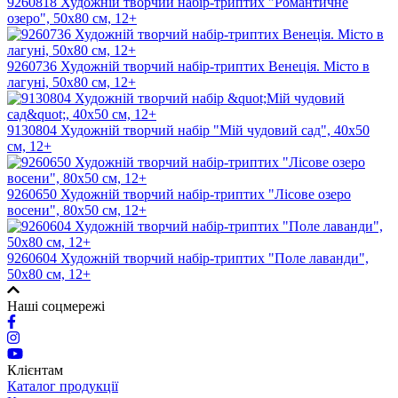
9260818 Художній творчий набір-триптих "Романтичне
озеро", 50х80 см, 12+
9260736 Художній творчий набір-триптих Венеція. Місто в
лагуні, 50х80 см, 12+
9130804 Художній творчий набір "Мій чудовий сад", 40х50
см, 12+
9260650 Художній творчий набір-триптих "Лісове озеро
восени", 80х50 см, 12+
9260604 Художній творчий набір-триптих "Поле лаванди",
50х80 см, 12+
Наші соцмережі
Клієнтам
Каталог продукції