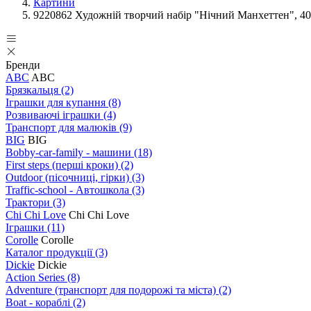
Картини
9220862 Художній творчий набір "Нічний Манхеттен", 40
Бренди
ABC
ABC
Брязкальця
(2)
Іграшки для купання
(8)
Розвиваючі іграшки
(4)
Транспорт для малюків
(9)
BIG
BIG
Bobby-car-family - машини
(18)
First steps (перші кроки)
(2)
Outdoor (пісочниці, гірки)
(3)
Traffic-school - Автошкола
(3)
Трактори
(3)
Chi Chi Love
Chi Chi Love
Іграшки
(11)
Corolle
Corolle
Каталог продукції
(3)
Dickie
Dickie
Action Series
(8)
Adventure (транспорт для подорожі та міста)
(2)
Boat - кораблі
(2)