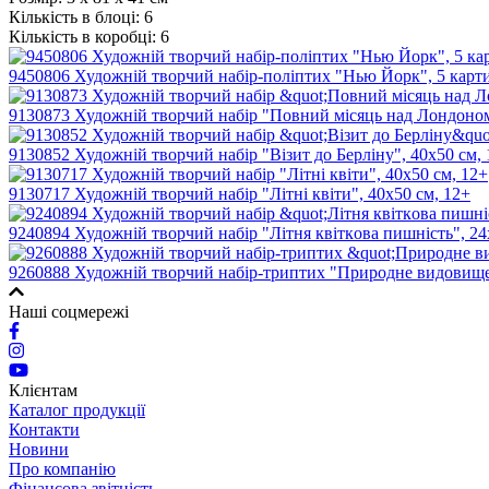
Кількість в блоці:
6
Кількість в коробці:
6
9450806 Художній творчий набір-поліптих "Нью Йорк", 5 карти
9130873 Художній творчий набір "Повний місяць над Лондоном
9130852 Художній творчий набір "Візит до Берліну", 40х50 см,
9130717 Художній творчий набір "Літні квіти", 40х50 см, 12+
9240894 Художнiй творчий набiр "Лiтня квіткoвa пишнiсть", 24
9260888 Художній творчий набір-триптих "Природне видовище 
Наші соцмережі
Клієнтам
Каталог продукції
Контакти
Новини
Про компанію
Фінансова звітність