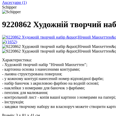
Аксесуари
(1)
Schipper
9220862 Художній творчий наб
Характеристика:
- Художній творчий набір "Нічний Манхеттен";
- картонна основа з нанесеними контурами;
- льняна структурована поверхня;
- у кожному контурі нанесений номер відповідної фарби;
- набір баночок з акриловою фарбою на водній основі;
- наклейки з номерами для баночок з фарбами;
- пензлик для малювання;
- контрольний лист - копія вашої картини з номерами на папері;
- інструкція;
- завдяки творчому набору ви власноруч можете створити карти
Розмір:
3 х 81 х 41 см