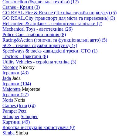
Construction (будівельна техніка)
(17)
Cranes - Крани
(3)
GO REAL.Fire & Rescue (Техніка служби порятуку)
(5)
GO REAL.City (транспорт для міста та перевезень)
(3)
Helicopters & airplanes - гелікоптери та літаки
(2)
Mechanical Toys - автотехніка
(26)
Police Cars - набори поліція
(8)
Racing&Action (гоночні та функціональні авто)
(5)
SOS - техніка служби порятунку
(7)
Speedways & tracks -швидкісні треки, СТО
(1)
Tractors - Трактори
(8)
Utility Vehicles - сервісна техніка
(3)
Nicotoy
Nicotoy
Іграшки
(43)
Jada
Jada
Іграшки
(104)
Majorette
Majorette
Іграшки
(27)
Noris
Noris
Games (Ігри)
(4)
Pamper Petz
Schipper
Schipper
Картини
(49)
Коротка інструкція користувача
(0)
Simba
Simba