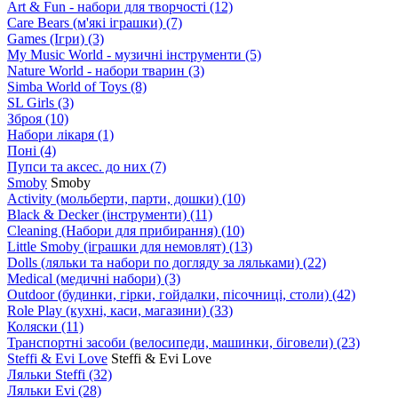
Art & Fun - набори для творчості
(12)
Care Bears (м'які іграшки)
(7)
Games (Ігри)
(3)
My Music World - музичні інструменти
(5)
Nature World - набори тварин
(3)
Simba World of Toys
(8)
SL Girls
(3)
Зброя
(10)
Набори лікаря
(1)
Поні
(4)
Пупси та аксес. до них
(7)
Smoby
Smoby
Аctivity (мольберти, парти, дошки)
(10)
Black & Decker (інструменти)
(11)
Cleaning (Набори для прибирання)
(10)
Little Smoby (іграшки для немовлят)
(13)
Dolls (ляльки та набори по догляду за ляльками)
(22)
Medical (медичні набори)
(3)
Outdoor (будинки, гірки, гойдалки, пісочниці, столи)
(42)
Role Play (кухні, каси, магазини)
(33)
Коляски
(11)
Транспортні засоби (велосипеди, машинки, біговели)
(23)
Steffi & Evi Love
Steffi & Evi Love
Ляльки Steffi
(32)
Ляльки Evi
(28)