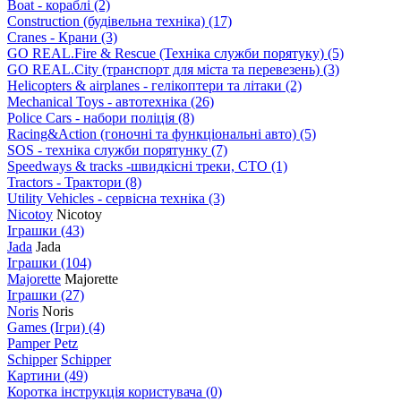
Boat - кораблі
(2)
Construction (будівельна техніка)
(17)
Cranes - Крани
(3)
GO REAL.Fire & Rescue (Техніка служби порятуку)
(5)
GO REAL.City (транспорт для міста та перевезень)
(3)
Helicopters & airplanes - гелікоптери та літаки
(2)
Mechanical Toys - автотехніка
(26)
Police Cars - набори поліція
(8)
Racing&Action (гоночні та функціональні авто)
(5)
SOS - техніка служби порятунку
(7)
Speedways & tracks -швидкісні треки, СТО
(1)
Tractors - Трактори
(8)
Utility Vehicles - сервісна техніка
(3)
Nicotoy
Nicotoy
Іграшки
(43)
Jada
Jada
Іграшки
(104)
Majorette
Majorette
Іграшки
(27)
Noris
Noris
Games (Ігри)
(4)
Pamper Petz
Schipper
Schipper
Картини
(49)
Коротка інструкція користувача
(0)