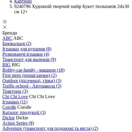
Картини
9240796 Художній творчий набір Букет тюльпанів 24х30
см 12+
Бренди
ABC
ABC
Брязкальця
(2)
Іграшки для купання
(8)
Розвиваючі іграшки
(4)
Транспорт для малюків
(9)
BIG
BIG
Bobby-car-family - машини
(18)
First steps (перші кроки)
(2)
Outdoor (пісочниці, гірки)
(3)
Traffic-school - Автошкола
(3)
Трактори
(3)
Chi Chi Love
Chi Chi Love
Іграшки
(11)
Corolle
Corolle
Каталог продукції
(3)
Dickie
Dickie
Action Series
(8)
Adventure (транспорт для подорожі та міста)
(2)