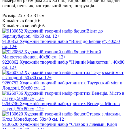
номерами р озміром 24 х 30 с м., Акрилові фарби на водній
основі, пензлик, контрольний лист, інструкція.
Розмір:
25 х 3 х 31 см
Кількість в блоці:
6
Кількість в коробці:
6
9130852 Художній творчий набір "Візит до Берліну", 40х50
см, 12+
9220862 Художній творчий набір "Нічний Манхеттен", 40х80
см, 12+
9260752 Художній творчий набір-триптих Тауерський міст в
Лондоні, 50х80 см, 12+
9260736 Художній творчий набір-триптих Венеція. Місто в
лагуні, 50х80 см, 12+
9130620 Художній творчий набір "Ставок з лілеями. Клод