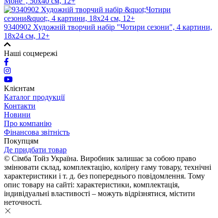
Моне", 50х40 см, 12+
9340902 Художнiй творчий набiр "Чотири сезони", 4 картини,
18х24 см, 12+
Наші соцмережі
Клієнтам
Каталог продукції
Контакти
Новини
Про компанію
Фінансова звітність
Покупцям
Де придбати товар
© Сімба Тойз Україна. Виробник залишає за собою право
змінювати склад, комплектацію, колірну гаму товару, технічні
характеристики і т. д. без попереднього повідомлення. Тому
опис товару на сайті: характеристики, комплектація,
індивідуальні властивості – можуть відрізнятися, містити
неточності.