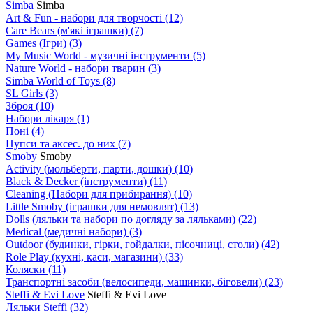
Simba
Simba
Art & Fun - набори для творчості
(12)
Care Bears (м'які іграшки)
(7)
Games (Ігри)
(3)
My Music World - музичні інструменти
(5)
Nature World - набори тварин
(3)
Simba World of Toys
(8)
SL Girls
(3)
Зброя
(10)
Набори лікаря
(1)
Поні
(4)
Пупси та аксес. до них
(7)
Smoby
Smoby
Аctivity (мольберти, парти, дошки)
(10)
Black & Decker (інструменти)
(11)
Cleaning (Набори для прибирання)
(10)
Little Smoby (іграшки для немовлят)
(13)
Dolls (ляльки та набори по догляду за ляльками)
(22)
Medical (медичні набори)
(3)
Outdoor (будинки, гірки, гойдалки, пісочниці, столи)
(42)
Role Play (кухні, каси, магазини)
(33)
Коляски
(11)
Транспортні засоби (велосипеди, машинки, біговели)
(23)
Steffi & Evi Love
Steffi & Evi Love
Ляльки Steffi
(32)