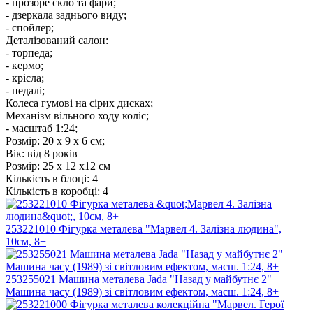
- прозоре скло та фари;
- дзеркала заднього виду;
- спойлер;
Деталізований салон:
- торпеда;
- кермо;
- крісла;
- педалі;
Колеса гумові на сірих дисках;
Механізм вільного ходу коліс;
- масштаб 1:24;
Розмір: 20 х 9 х 6 см;
Вік: від 8 років
Розмір:
25 х 12 х12 см
Кількість в блоці:
4
Кількість в коробці:
4
253221010 Фігурка металева "Марвел 4. Залізна людина",
10см, 8+
253255021 Машина металева Jada "Назад у майбутнє 2"
Машина часу (1989) зі світловим ефектом, масш. 1:24, 8+