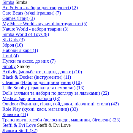
Simba
Simba
Art & Fun - набори для творчості
(12)
Care Bears (м'які іграшки)
(7)
Games (Ігри)
(3)
My Music World - музичні інструменти
(5)
Nature World - набори тварин
(3)
Simba World of Toys
(8)
SL Girls
(3)
Зброя
(10)
Набори лікаря
(1)
Поні
(4)
Пупси та аксес. до них
(7)
Smoby
Smoby
Аctivity (мольберти, парти, дошки)
(10)
Black & Decker (інструменти)
(11)
Cleaning (Набори для прибирання)
(10)
Little Smoby (іграшки для немовлят)
(13)
Dolls (ляльки та набори по догляду за ляльками)
(22)
Medical (медичні набори)
(3)
Outdoor (будинки, гірки, гойдалки, пісочниці, столи)
(42)
Role Play (кухні, каси, магазини)
(33)
Коляски
(11)
Транспортні засоби (велосипеди, машинки, біговели)
(23)
Steffi & Evi Love
Steffi & Evi Love
Ляльки Steffi
(32)