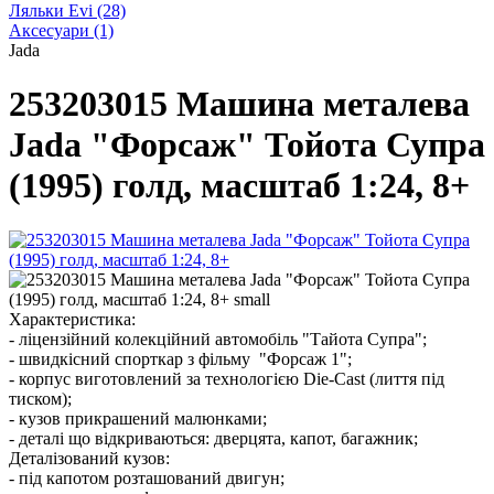
Ляльки Evi
(28)
Аксесуари
(1)
Jada
253203015 Машина металева
Jada "Форсаж" Тойота Супра
(1995) голд, масштаб 1:24, 8+
Характеристика:
- ліцензійний колекційний автомобіль "Тайота Супра";
- швидкісний спорткар з фільму "Форсаж 1";
- корпус виготовлений за технологією Die-Cast (лиття під
тиском);
- кузов прикрашений малюнками;
- деталі що відкриваються: дверцята, капот, багажник;
Деталізований кузов:
- під капотом розташований двигун;