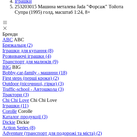
Іграшки
253203015 Машина металева Jada "Форсаж" Тойота
Супра (1995) голд, масштаб 1:24, 8+
Бренди
ABC
ABC
Брязкальця
(2)
Іграшки для купання
(8)
Розвиваючі іграшки
(4)
Транспорт для малюків
(9)
BIG
BIG
Bobby-car-family - машини
(18)
First steps (перші кроки)
(2)
Outdoor (пісочниці, гірки)
(3)
Traffic-school - Автошкола
(3)
Трактори
(3)
Chi Chi Love
Chi Chi Love
Іграшки
(11)
Corolle
Corolle
Каталог продукції
(3)
Dickie
Dickie
Action Series
(8)
Adventure (транспорт для подорожі та міста)
(2)