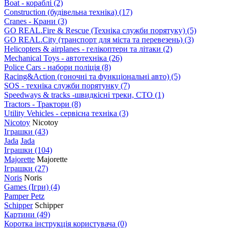
Boat - кораблі
(2)
Construction (будівельна техніка)
(17)
Cranes - Крани
(3)
GO REAL.Fire & Rescue (Техніка служби порятуку)
(5)
GO REAL.City (транспорт для міста та перевезень)
(3)
Helicopters & airplanes - гелікоптери та літаки
(2)
Mechanical Toys - автотехніка
(26)
Police Cars - набори поліція
(8)
Racing&Action (гоночні та функціональні авто)
(5)
SOS - техніка служби порятунку
(7)
Speedways & tracks -швидкісні треки, СТО
(1)
Tractors - Трактори
(8)
Utility Vehicles - сервісна техніка
(3)
Nicotoy
Nicotoy
Іграшки
(43)
Jada
Jada
Іграшки
(104)
Majorette
Majorette
Іграшки
(27)
Noris
Noris
Games (Ігри)
(4)
Pamper Petz
Schipper
Schipper
Картини
(49)
Коротка інструкція користувача
(0)