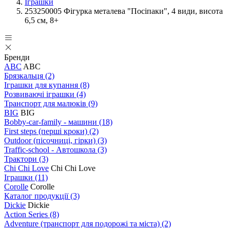
Іграшки
253250005 Фігурка металева "Посіпаки", 4 види, висота
6,5 см, 8+
Бренди
ABC
ABC
Брязкальця
(2)
Іграшки для купання
(8)
Розвиваючі іграшки
(4)
Транспорт для малюків
(9)
BIG
BIG
Bobby-car-family - машини
(18)
First steps (перші кроки)
(2)
Outdoor (пісочниці, гірки)
(3)
Traffic-school - Автошкола
(3)
Трактори
(3)
Chi Chi Love
Chi Chi Love
Іграшки
(11)
Corolle
Corolle
Каталог продукції
(3)
Dickie
Dickie
Action Series
(8)
Adventure (транспорт для подорожі та міста)
(2)