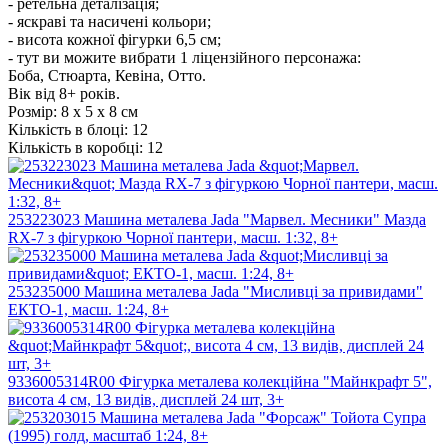
- ретельна деталізація;
- яскраві та насичені кольори;
- висота кожної фігурки 6,5 см;
- тут ви можите вибрати 1 ліцензійного персонажа:
Боба, Стюарта, Кевіна, Отто.
Вік від 8+ років.
Розмір:
8 х 5 х 8 см
Кількість в блоці:
12
Кількість в коробці:
12
253223023 Машина металева Jada "Марвел. Месники" Мазда
RX-7 з фігуркою Чорної пантери, масш. 1:32, 8+
253235000 Машина металева Jada "Мисливці за привидами"
ЕКТО-1, масш. 1:24, 8+
9336005314R00 Фігурка металева колекційна "Майнкрафт 5",
висота 4 см, 13 видів, дисплей 24 шт, 3+