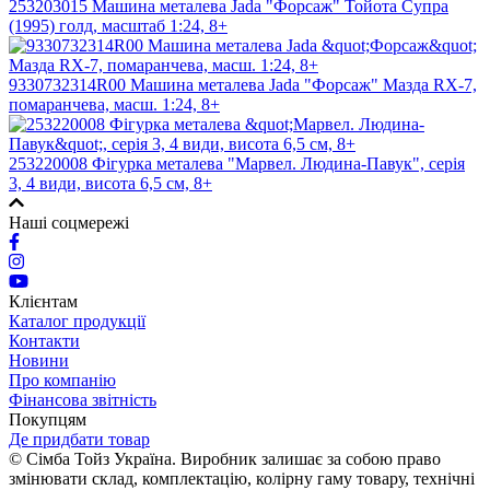
253203015 Машина металева Jada "Форсаж" Тойота Супра
(1995) голд, масштаб 1:24, 8+
9330732314R00 Машина металева Jada "Форсаж" Мазда RX-7,
помаранчева, масш. 1:24, 8+
253220008 Фігурка металева "Марвел. Людина-Павук", серія
3, 4 види, висота 6,5 см, 8+
Наші соцмережі
Клієнтам
Каталог продукції
Контакти
Новини
Про компанію
Фінансова звітність
Покупцям
Де придбати товар
© Сімба Тойз Україна. Виробник залишає за собою право
змінювати склад, комплектацію, колірну гаму товару, технічні