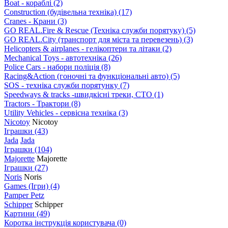
Boat - кораблі
(2)
Construction (будівельна техніка)
(17)
Cranes - Крани
(3)
GO REAL.Fire & Rescue (Техніка служби порятуку)
(5)
GO REAL.City (транспорт для міста та перевезень)
(3)
Helicopters & airplanes - гелікоптери та літаки
(2)
Mechanical Toys - автотехніка
(26)
Police Cars - набори поліція
(8)
Racing&Action (гоночні та функціональні авто)
(5)
SOS - техніка служби порятунку
(7)
Speedways & tracks -швидкісні треки, СТО
(1)
Tractors - Трактори
(8)
Utility Vehicles - сервісна техніка
(3)
Nicotoy
Nicotoy
Іграшки
(43)
Jada
Jada
Іграшки
(104)
Majorette
Majorette
Іграшки
(27)
Noris
Noris
Games (Ігри)
(4)
Pamper Petz
Schipper
Schipper
Картини
(49)
Коротка інструкція користувача
(0)