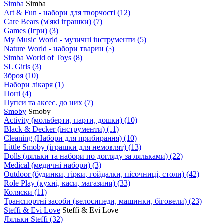
Simba
Simba
Art & Fun - набори для творчості
(12)
Care Bears (м'які іграшки)
(7)
Games (Ігри)
(3)
My Music World - музичні інструменти
(5)
Nature World - набори тварин
(3)
Simba World of Toys
(8)
SL Girls
(3)
Зброя
(10)
Набори лікаря
(1)
Поні
(4)
Пупси та аксес. до них
(7)
Smoby
Smoby
Аctivity (мольберти, парти, дошки)
(10)
Black & Decker (інструменти)
(11)
Cleaning (Набори для прибирання)
(10)
Little Smoby (іграшки для немовлят)
(13)
Dolls (ляльки та набори по догляду за ляльками)
(22)
Medical (медичні набори)
(3)
Outdoor (будинки, гірки, гойдалки, пісочниці, столи)
(42)
Role Play (кухні, каси, магазини)
(33)
Коляски
(11)
Транспортні засоби (велосипеди, машинки, біговели)
(23)
Steffi & Evi Love
Steffi & Evi Love
Ляльки Steffi
(32)