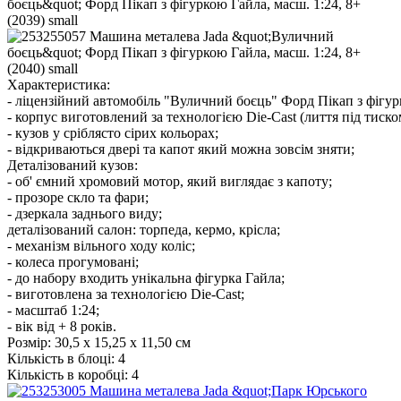
Характеристика:
- ліцензійний автомобіль "Вуличний боєць" Форд Пікап з фігур
- корпус виготовлений за технологією Die-Cast (лиття під тиско
- кузов у сріблясто сірих кольорах;
- відкриваються двері та капот який можна зовсім зняти;
Деталізований кузов:
- об' ємний хромовий мотор, який виглядає з капоту;
- прозоре скло та фари;
- дзеркала заднього виду;
деталізований салон: торпеда, кермо, крісла;
- механізм вільного ходу коліс;
- колеса прогумовані;
- до набору входить унікальна фігурка Гайла;
- виготовлена за технологією Die-Cast;
- масштаб 1:24;
- вік від + 8 років.
Розмір:
30,5 х 15,25 х 11,50 см
Кількість в блоці:
4
Кількість в коробці:
4