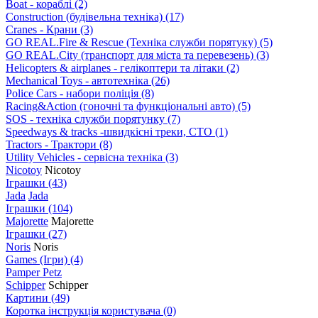
Boat - кораблі
(2)
Construction (будівельна техніка)
(17)
Cranes - Крани
(3)
GO REAL.Fire & Rescue (Техніка служби порятуку)
(5)
GO REAL.City (транспорт для міста та перевезень)
(3)
Helicopters & airplanes - гелікоптери та літаки
(2)
Mechanical Toys - автотехніка
(26)
Police Cars - набори поліція
(8)
Racing&Action (гоночні та функціональні авто)
(5)
SOS - техніка служби порятунку
(7)
Speedways & tracks -швидкісні треки, СТО
(1)
Tractors - Трактори
(8)
Utility Vehicles - сервісна техніка
(3)
Nicotoy
Nicotoy
Іграшки
(43)
Jada
Jada
Іграшки
(104)
Majorette
Majorette
Іграшки
(27)
Noris
Noris
Games (Ігри)
(4)
Pamper Petz
Schipper
Schipper
Картини
(49)
Коротка інструкція користувача
(0)