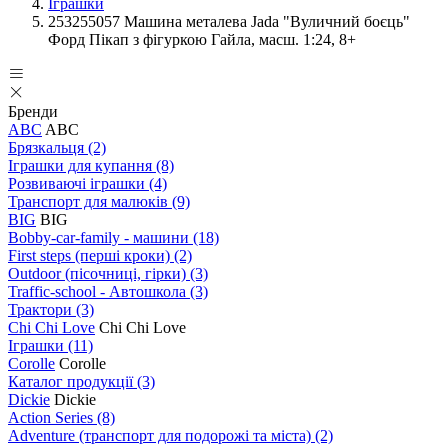
Іграшки
253255057 Машина металева Jada "Вуличний боєць"
Форд Пікап з фігуркою Гайла, масш. 1:24, 8+
Бренди
ABC
ABC
Брязкальця
(2)
Іграшки для купання
(8)
Розвиваючі іграшки
(4)
Транспорт для малюків
(9)
BIG
BIG
Bobby-car-family - машини
(18)
First steps (перші кроки)
(2)
Outdoor (пісочниці, гірки)
(3)
Traffic-school - Автошкола
(3)
Трактори
(3)
Chi Chi Love
Chi Chi Love
Іграшки
(11)
Corolle
Corolle
Каталог продукції
(3)
Dickie
Dickie
Action Series
(8)
Adventure (транспорт для подорожі та міста)
(2)