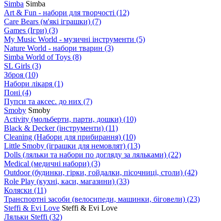
Simba
Simba
Art & Fun - набори для творчості
(12)
Care Bears (м'які іграшки)
(7)
Games (Ігри)
(3)
My Music World - музичні інструменти
(5)
Nature World - набори тварин
(3)
Simba World of Toys
(8)
SL Girls
(3)
Зброя
(10)
Набори лікаря
(1)
Поні
(4)
Пупси та аксес. до них
(7)
Smoby
Smoby
Аctivity (мольберти, парти, дошки)
(10)
Black & Decker (інструменти)
(11)
Cleaning (Набори для прибирання)
(10)
Little Smoby (іграшки для немовлят)
(13)
Dolls (ляльки та набори по догляду за ляльками)
(22)
Medical (медичні набори)
(3)
Outdoor (будинки, гірки, гойдалки, пісочниці, столи)
(42)
Role Play (кухні, каси, магазини)
(33)
Коляски
(11)
Транспортні засоби (велосипеди, машинки, біговели)
(23)
Steffi & Evi Love
Steffi & Evi Love
Ляльки Steffi
(32)