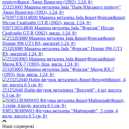
253253005 Машина металева Jada "Парк Юрського періоду"
Джип Вранглер (1992), 1:24, 8+
9397158314R00 Машина металева Jada "Форсаж" Ніссан
Скайлайн GT-R (2002), масш. 1:24, 8+
253203080 Машина металева Jada "Форсаж" Порше 996 GT3
RS, масштаб 1:24, 8+
253203065 Машина металева Jada "Форсаж" Мазда RX-7
(1993), біла, масш. 1:24, 8+
253252040 Набір фігурок металевих "Венздей", 4 шт, висота
6,5 см, 8+
9385138300W03 Фiгyрка металева "Майнкрафт", 3 серія, 4
види, висота 6,5 см, 8+
Наші соцмережі