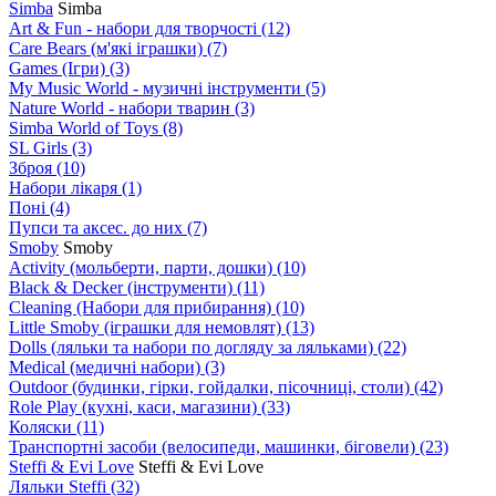
Simba
Simba
Art & Fun - набори для творчості
(12)
Care Bears (м'які іграшки)
(7)
Games (Ігри)
(3)
My Music World - музичні інструменти
(5)
Nature World - набори тварин
(3)
Simba World of Toys
(8)
SL Girls
(3)
Зброя
(10)
Набори лікаря
(1)
Поні
(4)
Пупси та аксес. до них
(7)
Smoby
Smoby
Аctivity (мольберти, парти, дошки)
(10)
Black & Decker (інструменти)
(11)
Cleaning (Набори для прибирання)
(10)
Little Smoby (іграшки для немовлят)
(13)
Dolls (ляльки та набори по догляду за ляльками)
(22)
Medical (медичні набори)
(3)
Outdoor (будинки, гірки, гойдалки, пісочниці, столи)
(42)
Role Play (кухні, каси, магазини)
(33)
Коляски
(11)
Транспортні засоби (велосипеди, машинки, біговели)
(23)
Steffi & Evi Love
Steffi & Evi Love
Ляльки Steffi
(32)