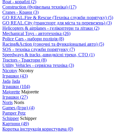
Boat - кораблі
(2)
Construction (будівельна техніка)
(17)
Cranes - Крани
(3)
GO REAL.Fire & Rescue (Техніка служби порятуку)
(5)
GO REAL.City (транспорт для міста та перевезень)
(3)
Helicopters & airplanes - гелікоптери та літаки
(2)
Mechanical Toys - автотехніка
(26)
Police Cars - набори поліція
(8)
Racing&Action (гоночні та функціональні авто)
(5)
SOS - техніка служби порятунку
(7)
Speedways & tracks -швидкісні треки, СТО
(1)
Tractors - Трактори
(8)
Utility Vehicles - сервісна техніка
(3)
Nicotoy
Nicotoy
Іграшки
(43)
Jada
Jada
Іграшки
(104)
Majorette
Majorette
Іграшки
(27)
Noris
Noris
Games (Ігри)
(4)
Pamper Petz
Schipper
Schipper
Картини
(49)
Коротка інструкція користувача
(0)