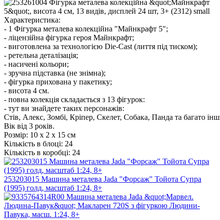
Характеристика:
- 1 Фігурка металева колекційна "Майнкрафт 5";
- ліцензійна фігурка героя Майнкрафт;
- виготовлена за технологією Die-Cast (лиття під тиском);
- ретельна деталізація;
- насичені кольори;
- зручна підставка (не знімна);
- фігурка прихована у пакетику;
- висота 4 см.
- повна колекція складається з 13 фігурок:
- тут ви знайдете таких персонажів:
Стів, Алекс, Зомбі, Кріпер, Скелет, Собака, Панда та багато інш
Вік від 3 років.
Розмір:
10 х 2 х 15 см
Кількість в блоці:
24
Кількість в коробці:
24
253203015 Машина металева Jada "Форсаж" Тойота Супра
(1995) голд, масштаб 1:24, 8+