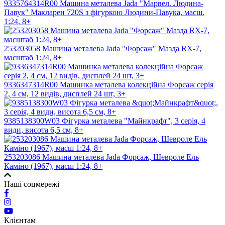
9335764314R00 Машина металева Jada "Марвел. Людина-
Павук" Макларен 720S з фігуркою Людини-Павука, масш.
1:24, 8+
253203058 Машина металева Jada "Форсаж" Мазда RX-7,
масштаб 1:24, 8+
9336347314R00 Машинка металева колекційна Форсаж серія
2, 4 см, 12 видів, дисплей 24 шт, 3+
9385138300W03 Фiгyрка металева "Майнкрафт", 3 серія, 4
види, висота 6,5 см, 8+
253203086 Машина металева Jada Форсаж, Шевроле Ель
Каміно (1967), масш 1:24, 8+
Наші соцмережі
Клієнтам