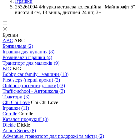
Іграшки
253261004 Фігурка металева колекційна "Майнкрафт 5",
висота 4 см, 13 видів, дисплей 24 шт, 3+
Бренди
ABC
ABC
Брязкальця
(2)
Іграшки для купання
(8)
Розвиваючі іграшки
(4)
Транспорт для малюків
(9)
BIG
BIG
Bobby-car-family - машини
(18)
First steps (перші кроки)
(2)
Outdoor (пісочниці, гірки)
(3)
Traffic-school - Автошкола
(3)
Трактори
(3)
Chi Chi Love
Chi Chi Love
Іграшки
(11)
Corolle
Corolle
Каталог продукції
(3)
Dickie
Dickie
Action Series
(8)
Adventure (транспорт для подорожі та міста)
(2)