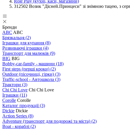
Role Play (кухні, каси, магазини)
312502 Возик "Дісней.Принцеси" зі знімною тацею, з сервіз
Бренди
ABC
ABC
Брязкальця
(2)
Іграшки для купання
(8)
Розвиваючі іграшки
(4)
Транспорт для малюків
(9)
BIG
BIG
Bobby-car-family - машини
(18)
First steps (перші кроки)
(2)
Outdoor (пісочниці, гірки)
(3)
Traffic-school - Автошкола
(3)
Трактори
(3)
Chi Chi Love
Chi Chi Love
Іграшки
(11)
Corolle
Corolle
Каталог продукції
(3)
Dickie
Dickie
Action Series
(8)
Adventure (транспорт для подорожі та міста)
(2)
Boat - кораблі
(2)