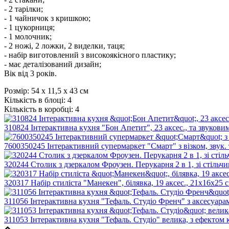
- 2 тарілки;
- 1 чайничок з кришкою;
- 1 цукорниця;
- 1 молочник;
- 2 ножі, 2 ложки, 2 виделки, таця;
- набір виготовлений з високоякісного пластику;
- має деталізований дизайн;
Вік від 3 років.
Розмір:
54 х 11,5 х 43 см
Кількість в блоці:
4
Кількість в коробці:
4
310824 Інтерактивна кухня "Бон Апетит", 23 аксес., та звуковим 
7600350245 Інтерактивний супермаркет "Смарт" з візком, звук. та
320244 Столик з дзеркалом Фроузен. Перукарня 2 в 1, зі стільчик
320317 Набір стиліста "Манекен", білявка, 19 аксес., 21х16х25 с
311056 Інтерактивна кухня "Тефаль. Студіо Френч" з аксесуарам
311053 Інтерактивна кухня "Тефаль. Студіо" велика, з ефектом к