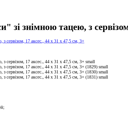
 зі знімною тацею, з сервізом, 1
ей;