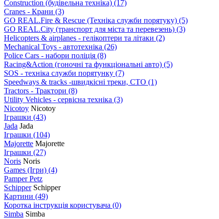
Construction (будівельна техніка)
(17)
Cranes - Крани
(3)
GO REAL.Fire & Rescue (Техніка служби порятуку)
(5)
GO REAL.City (транспорт для міста та перевезень)
(3)
Helicopters & airplanes - гелікоптери та літаки
(2)
Mechanical Toys - автотехніка
(26)
Police Cars - набори поліція
(8)
Racing&Action (гоночні та функціональні авто)
(5)
SOS - техніка служби порятунку
(7)
Speedways & tracks -швидкісні треки, СТО
(1)
Tractors - Трактори
(8)
Utility Vehicles - сервісна техніка
(3)
Nicotoy
Nicotoy
Іграшки
(43)
Jada
Jada
Іграшки
(104)
Majorette
Majorette
Іграшки
(27)
Noris
Noris
Games (Ігри)
(4)
Pamper Petz
Schipper
Schipper
Картини
(49)
Коротка інструкція користувача
(0)
Simba
Simba