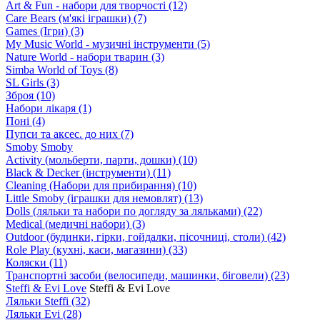
Art & Fun - набори для творчості
(12)
Care Bears (м'які іграшки)
(7)
Games (Ігри)
(3)
My Music World - музичні інструменти
(5)
Nature World - набори тварин
(3)
Simba World of Toys
(8)
SL Girls
(3)
Зброя
(10)
Набори лікаря
(1)
Поні
(4)
Пупси та аксес. до них
(7)
Smoby
Smoby
Аctivity (мольберти, парти, дошки)
(10)
Black & Decker (інструменти)
(11)
Cleaning (Набори для прибирання)
(10)
Little Smoby (іграшки для немовлят)
(13)
Dolls (ляльки та набори по догляду за ляльками)
(22)
Medical (медичні набори)
(3)
Outdoor (будинки, гірки, гойдалки, пісочниці, столи)
(42)
Role Play (кухні, каси, магазини)
(33)
Коляски
(11)
Транспортні засоби (велосипеди, машинки, біговели)
(23)
Steffi & Evi Love
Steffi & Evi Love
Ляльки Steffi
(32)
Ляльки Evi
(28)