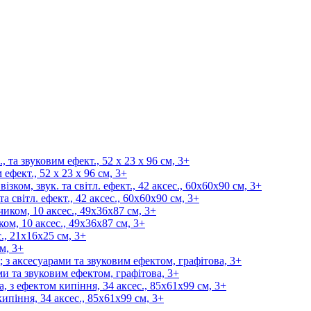
ефект., 52 х 23 х 96 см, 3+
 світл. ефект., 42 аксес., 60x60x90 см, 3+
ом, 10 аксес., 49х36х87 см, 3+
м, 3+
и та звуковим ефектом, графітова, 3+
ипіння, 34 аксес., 85х61х99 см, 3+