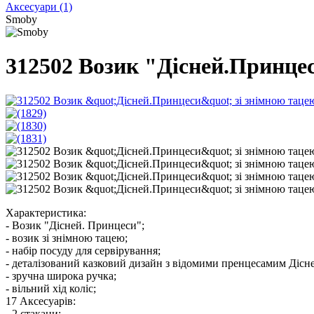
Аксесуари
(1)
Smoby
312502 Возик "Дісней.Принцеси"
Характеристика:
- Возик "Дісней. Принцеси";
- возик зі знімною тацею;
- набір посуду для сервірування;
- деталізований казковий дизайн з відомими пренцесамим Дісн
- зручна широка ручка;
- вільний хід коліс;
17 Аксесуарів:
- 2 стакани;