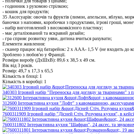
- полички для товарів з цінами;
- годинник з рухомою стрілкою;
- кошик для продуктів;
35 Аксесуарів: овочів та фруктів (лимон, апельсин, яблуко, морк
баночки з напоями, коробочки з продуктами, ігрові гроші, моне
- набір виготовлений з високоякісного пластику;
- має деталізований та яскравий дизайн;
- гра сприяє розвитку уяви, дитина вчиться рахувати;
Елементи живлення:
- сканер працює від батарейок: 2 х ААА- 1,5 V (не входить до к
Зроблено з любов'ю у Франції.
Розміри виробу (ДхШхВ): 89,6 x 38,5 x 49 см.
Вік від 3 років.
Розмір:
49,7 х 17,3 х 65,5
Кількість в блоці:
1
Кількість в коробці:
1
340303 Ігровий набір "Переноска для догляду за тваринами" з п
312600 Інтерактивна кухня "Лофт" з кавомашиною, аксесуарами
7600311909 Ігровий набір "Дісней Стіч. Розумна кухня", в кейсі
7600311802 Інтерактивна кухня "Шафран", 24 аксес. та звукови