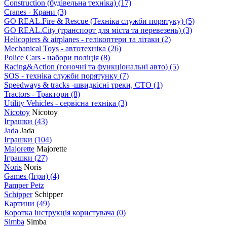
Construction (будівельна техніка)
(17)
Cranes - Крани
(3)
GO REAL.Fire & Rescue (Техніка служби порятуку)
(5)
GO REAL.City (транспорт для міста та перевезень)
(3)
Helicopters & airplanes - гелікоптери та літаки
(2)
Mechanical Toys - автотехніка
(26)
Police Cars - набори поліція
(8)
Racing&Action (гоночні та функціональні авто)
(5)
SOS - техніка служби порятунку
(7)
Speedways & tracks -швидкісні треки, СТО
(1)
Tractors - Трактори
(8)
Utility Vehicles - сервісна техніка
(3)
Nicotoy
Nicotoy
Іграшки
(43)
Jada
Jada
Іграшки
(104)
Majorette
Majorette
Іграшки
(27)
Noris
Noris
Games (Ігри)
(4)
Pamper Petz
Schipper
Schipper
Картини
(49)
Коротка інструкція користувача
(0)
Simba
Simba