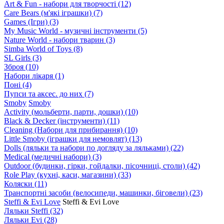
Art & Fun - набори для творчості
(12)
Care Bears (м'які іграшки)
(7)
Games (Ігри)
(3)
My Music World - музичні інструменти
(5)
Nature World - набори тварин
(3)
Simba World of Toys
(8)
SL Girls
(3)
Зброя
(10)
Набори лікаря
(1)
Поні
(4)
Пупси та аксес. до них
(7)
Smoby
Smoby
Аctivity (мольберти, парти, дошки)
(10)
Black & Decker (інструменти)
(11)
Cleaning (Набори для прибирання)
(10)
Little Smoby (іграшки для немовлят)
(13)
Dolls (ляльки та набори по догляду за ляльками)
(22)
Medical (медичні набори)
(3)
Outdoor (будинки, гірки, гойдалки, пісочниці, столи)
(42)
Role Play (кухні, каси, магазини)
(33)
Коляски
(11)
Транспортні засоби (велосипеди, машинки, біговели)
(23)
Steffi & Evi Love
Steffi & Evi Love
Ляльки Steffi
(32)
Ляльки Evi
(28)