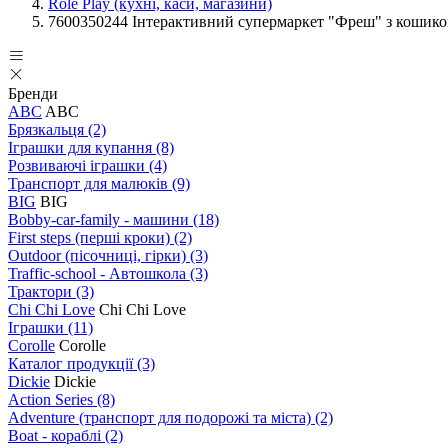
Role Play (кухні, каси, магазини)
7600350244 Інтерактивний супермаркет "Фреш" з кошиком, с
Бренди
ABC
ABC
Брязкальця
(2)
Іграшки для купання
(8)
Розвиваючі іграшки
(4)
Транспорт для малюків
(9)
BIG
BIG
Bobby-car-family - машини
(18)
First steps (перші кроки)
(2)
Outdoor (пісочниці, гірки)
(3)
Traffic-school - Автошкола
(3)
Трактори
(3)
Chi Chi Love
Chi Chi Love
Іграшки
(11)
Corolle
Corolle
Каталог продукції
(3)
Dickie
Dickie
Action Series
(8)
Adventure (транспорт для подорожі та міста)
(2)
Boat - кораблі
(2)