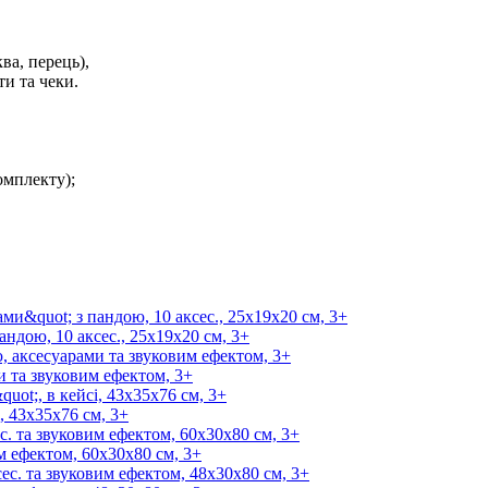
ва, перець),
ти та чеки.
омплекту);
андою, 10 аксес., 25х19х20 см, 3+
 та звуковим ефектом, 3+
, 43x35x76 см, 3+
м ефектом, 60х30х80 см, 3+