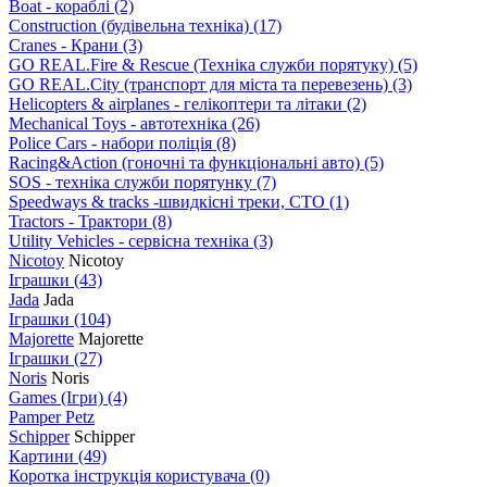
Boat - кораблі
(2)
Construction (будівельна техніка)
(17)
Cranes - Крани
(3)
GO REAL.Fire & Rescue (Техніка служби порятуку)
(5)
GO REAL.City (транспорт для міста та перевезень)
(3)
Helicopters & airplanes - гелікоптери та літаки
(2)
Mechanical Toys - автотехніка
(26)
Police Cars - набори поліція
(8)
Racing&Action (гоночні та функціональні авто)
(5)
SOS - техніка служби порятунку
(7)
Speedways & tracks -швидкісні треки, СТО
(1)
Tractors - Трактори
(8)
Utility Vehicles - сервісна техніка
(3)
Nicotoy
Nicotoy
Іграшки
(43)
Jada
Jada
Іграшки
(104)
Majorette
Majorette
Іграшки
(27)
Noris
Noris
Games (Ігри)
(4)
Pamper Petz
Schipper
Schipper
Картини
(49)
Коротка інструкція користувача
(0)