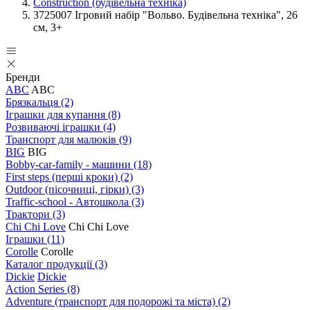
Construction (будівельна техніка)
3725007 Ігровий набір "Вольво. Будівельна техніка", 26
см, 3+
Бренди
ABC
ABC
Брязкальця
(2)
Іграшки для купання
(8)
Розвиваючі іграшки
(4)
Транспорт для малюків
(9)
BIG
BIG
Bobby-car-family - машини
(18)
First steps (перші кроки)
(2)
Outdoor (пісочниці, гірки)
(3)
Traffic-school - Автошкола
(3)
Трактори
(3)
Chi Chi Love
Chi Chi Love
Іграшки
(11)
Corolle
Corolle
Каталог продукції
(3)
Dickie
Dickie
Action Series
(8)
Adventure (транспорт для подорожі та міста)
(2)