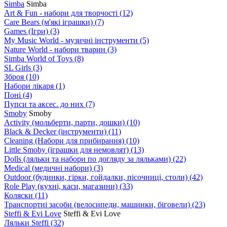
Simba
Simba
Art & Fun - набори для творчості
(12)
Care Bears (м'які іграшки)
(7)
Games (Ігри)
(3)
My Music World - музичні інструменти
(5)
Nature World - набори тварин
(3)
Simba World of Toys
(8)
SL Girls
(3)
Зброя
(10)
Набори лікаря
(1)
Поні
(4)
Пупси та аксес. до них
(7)
Smoby
Smoby
Аctivity (мольберти, парти, дошки)
(10)
Black & Decker (інструменти)
(11)
Cleaning (Набори для прибирання)
(10)
Little Smoby (іграшки для немовлят)
(13)
Dolls (ляльки та набори по догляду за ляльками)
(22)
Medical (медичні набори)
(3)
Outdoor (будинки, гірки, гойдалки, пісочниці, столи)
(42)
Role Play (кухні, каси, магазини)
(33)
Коляски
(11)
Транспортні засоби (велосипеди, машинки, біговели)
(23)
Steffi & Evi Love
Steffi & Evi Love
Ляльки Steffi
(32)