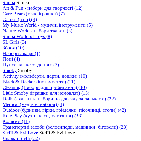
Simba
Simba
Art & Fun - набори для творчості
(12)
Care Bears (м'які іграшки)
(7)
Games (Ігри)
(3)
My Music World - музичні інструменти
(5)
Nature World - набори тварин
(3)
Simba World of Toys
(8)
SL Girls
(3)
Зброя
(10)
Набори лікаря
(1)
Поні
(4)
Пупси та аксес. до них
(7)
Smoby
Smoby
Аctivity (мольберти, парти, дошки)
(10)
Black & Decker (інструменти)
(11)
Cleaning (Набори для прибирання)
(10)
Little Smoby (іграшки для немовлят)
(13)
Dolls (ляльки та набори по догляду за ляльками)
(22)
Medical (медичні набори)
(3)
Outdoor (будинки, гірки, гойдалки, пісочниці, столи)
(42)
Role Play (кухні, каси, магазини)
(33)
Коляски
(11)
Транспортні засоби (велосипеди, машинки, біговели)
(23)
Steffi & Evi Love
Steffi & Evi Love
Ляльки Steffi
(32)