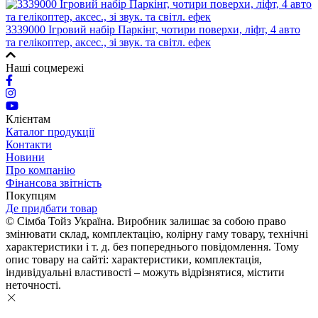
3339000 Ігровий набір Паркінг, чотири поверхи, ліфт, 4 авто
та гелікоптер, аксес., зі звук. та світл. ефек
Наші соцмережі
Клієнтам
Каталог продукції
Контакти
Новини
Про компанію
Фінансова звітність
Покупцям
Де придбати товар
© Сімба Тойз Україна. Виробник залишає за собою право
змінювати склад, комплектацію, колірну гаму товару, технічні
характеристики і т. д. без попереднього повідомлення. Тому
опис товару на сайті: характеристики, комплектація,
індивідуальні властивості – можуть відрізнятися, містити
неточності.