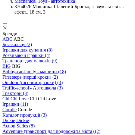
Mechanical Toys - автотехніка
3764026 Машинка Шалений Бронко, зі звук. та світл.
ефект., 18 см, 3+
Бренди
ABC
ABC
Брязкальця
(2)
Іграшки для купання
(8)
Розвиваючі іграшки
(4)
Транспорт для малюків
(9)
BIG
BIG
Bobby-car-family - машини
(18)
First steps (перші кроки)
(2)
Outdoor (пісочниці, гірки)
(3)
Traffic-school - Автошкола
(3)
Трактори
(3)
Chi Chi Love
Chi Chi Love
Іграшки
(11)
Corolle
Corolle
Каталог продукції
(3)
Dickie
Dickie
Action Series
(8)
Adventure (транспорт для подорожі та міста)
(2)