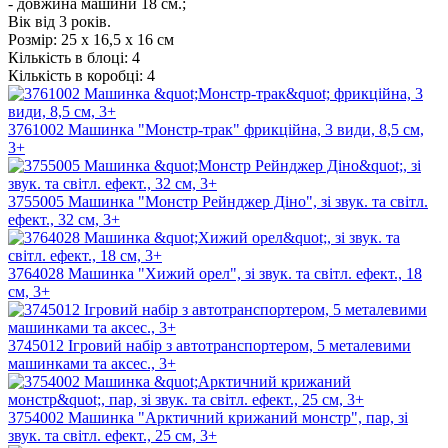
- довжина машини 18 см.;
Вік від 3 років.
Розмір:
25 х 16,5 х 16 см
Кількість в блоці:
4
Кількість в коробці:
4
3761002 Машинка "Монстр-трак" фрикційна, 3 види, 8,5 см,
3+
3755005 Машинка "Монстр Рейнджер Діно", зі звук. та світл.
ефект., 32 см, 3+
3764028 Машинка "Хижий орел", зі звук. та світл. ефект., 18
см, 3+
3745012 Ігровий набір з автотранспортером, 5 металевими
машинками та аксес., 3+
3754002 Машинка "Арктичний крижаний монстр", пар, зі
звук. та світл. ефект., 25 см, 3+