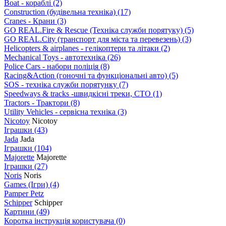
Boat - кораблі
(2)
Construction (будівельна техніка)
(17)
Cranes - Крани
(3)
GO REAL.Fire & Rescue (Техніка служби порятуку)
(5)
GO REAL.City (транспорт для міста та перевезень)
(3)
Helicopters & airplanes - гелікоптери та літаки
(2)
Mechanical Toys - автотехніка
(26)
Police Cars - набори поліція
(8)
Racing&Action (гоночні та функціональні авто)
(5)
SOS - техніка служби порятунку
(7)
Speedways & tracks -швидкісні треки, СТО
(1)
Tractors - Трактори
(8)
Utility Vehicles - сервісна техніка
(3)
Nicotoy
Nicotoy
Іграшки
(43)
Jada
Jada
Іграшки
(104)
Majorette
Majorette
Іграшки
(27)
Noris
Noris
Games (Ігри)
(4)
Pamper Petz
Schipper
Schipper
Картини
(49)
Коротка інструкція користувача
(0)