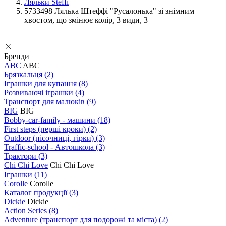
Ляльки Steffi
5733498 Лялька Штеффі "Русалонька" зі знімним
хвостом, що змінює колір, 3 види, 3+
Бренди
ABC
ABC
Брязкальця
(2)
Іграшки для купання
(8)
Розвиваючі іграшки
(4)
Транспорт для малюків
(9)
BIG
BIG
Bobby-car-family - машини
(18)
First steps (перші кроки)
(2)
Outdoor (пісочниці, гірки)
(3)
Traffic-school - Автошкола
(3)
Трактори
(3)
Chi Chi Love
Chi Chi Love
Іграшки
(11)
Corolle
Corolle
Каталог продукції
(3)
Dickie
Dickie
Action Series
(8)
Adventure (транспорт для подорожі та міста)
(2)