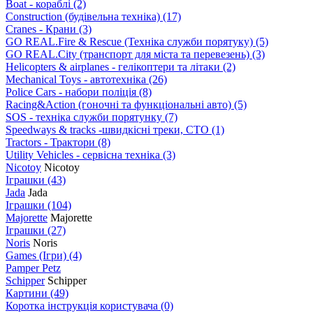
Boat - кораблі
(2)
Construction (будівельна техніка)
(17)
Cranes - Крани
(3)
GO REAL.Fire & Rescue (Техніка служби порятуку)
(5)
GO REAL.City (транспорт для міста та перевезень)
(3)
Helicopters & airplanes - гелікоптери та літаки
(2)
Mechanical Toys - автотехніка
(26)
Police Cars - набори поліція
(8)
Racing&Action (гоночні та функціональні авто)
(5)
SOS - техніка служби порятунку
(7)
Speedways & tracks -швидкісні треки, СТО
(1)
Tractors - Трактори
(8)
Utility Vehicles - сервісна техніка
(3)
Nicotoy
Nicotoy
Іграшки
(43)
Jada
Jada
Іграшки
(104)
Majorette
Majorette
Іграшки
(27)
Noris
Noris
Games (Ігри)
(4)
Pamper Petz
Schipper
Schipper
Картини
(49)
Коротка інструкція користувача
(0)