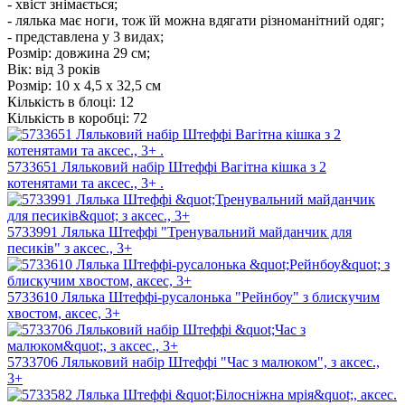
- хвіст знімається;
- лялька має ноги, тож їй можна вдягати різноманітний одяг;
- представлена у 3 видах;
Розмір: довжина 29 см;
Вік: від 3 років
Розмір:
10 х 4,5 х 32,5 см
Кількість в блоці:
12
Кількість в коробці:
72
5733651 Ляльковий набір Штеффі Вагітна кішка з 2
котенятами та аксес., 3+ .
5733991 Лялька Штеффі "Тренувальний майданчик для
песиків" з аксес., 3+
5733610 Лялька Штеффі-русалонька "Рейнбоу" з блискучим
хвостом, аксес, 3+
5733706 Ляльковий набір Штеффі "Час з малюком", з аксес.,
3+