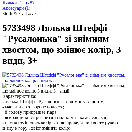
Ляльки Evi
(28)
Аксесуари
(1)
Steffi & Evi Love
5733498 Лялька Штеффі
"Русалонька" зі знімним
хвостом, що змінює колір, 3
види, 3+
Характеристика:
- лялька Штеффі "Русалонька" зі знімним хвостом;
- має гарне кольорове волосся;
- її голову прикрашає тіара;
- яскравий хвіст розшитий паєтками - хамелеонами;
- паєтки змінюють колір. Лише проведи по хвосту рукою
знизу в гору і хвіст змінить колір;