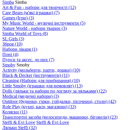
Simba
Simba
Art & Fun - набори для творчості
(12)
Care Bears (м'які іграшки)
(7)
Games (Ігри)
(3)
My Music World - музичні інструменти
(5)
Nature World - набори тварин
(3)
Simba World of Toys
(8)
SL Girls
(3)
Зброя
(10)
Набори лікаря
(1)
Поні
(4)
Пупси та аксес. до них
(7)
Smoby
Smoby
Аctivity (мольберти, парти, дошки)
(10)
Black & Decker (інструменти)
(11)
Cleaning (Набори для прибирання)
(10)
Little Smoby (іграшки для немовлят)
(13)
Dolls (ляльки та набори по догляду за ляльками)
(22)
Medical (медичні набори)
(3)
Outdoor (будинки, гірки, гойдалки, пісочниці, столи)
(42)
Role Play (кухні, каси, магазини)
(33)
Коляски
(11)
Транспортні засоби (велосипеди, машинки, біговели)
(23)
Steffi & Evi Love
Steffi & Evi Love
Ляльки Steffi
(32)