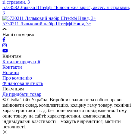
5733582 Лялька Штеффі "Білосніжна мрія", аксес. зі стразами,
3+
5730211 Ляльковий набір Штеффі Няня, 3+
Наші соцмережі
Клієнтам
Каталог продукції
Контакти
Новини
Про компанію
Фінансова звітність
Покупцям
Де придбати товар
© Сімба Тойз Україна. Виробник залишає за собою право
змінювати склад, комплектацію, колірну гаму товару, технічні
характеристики і т. д. без попереднього повідомлення. Тому
опис товару на сайті: характеристики, комплектація,
індивідуальні властивості – можуть відрізнятися, містити
неточності.