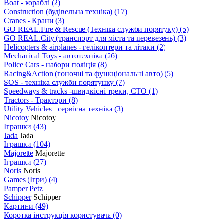
Boat - кораблі
(2)
Construction (будівельна техніка)
(17)
Cranes - Крани
(3)
GO REAL.Fire & Rescue (Техніка служби порятуку)
(5)
GO REAL.City (транспорт для міста та перевезень)
(3)
Helicopters & airplanes - гелікоптери та літаки
(2)
Mechanical Toys - автотехніка
(26)
Police Cars - набори поліція
(8)
Racing&Action (гоночні та функціональні авто)
(5)
SOS - техніка служби порятунку
(7)
Speedways & tracks -швидкісні треки, СТО
(1)
Tractors - Трактори
(8)
Utility Vehicles - сервісна техніка
(3)
Nicotoy
Nicotoy
Іграшки
(43)
Jada
Jada
Іграшки
(104)
Majorette
Majorette
Іграшки
(27)
Noris
Noris
Games (Ігри)
(4)
Pamper Petz
Schipper
Schipper
Картини
(49)
Коротка інструкція користувача
(0)