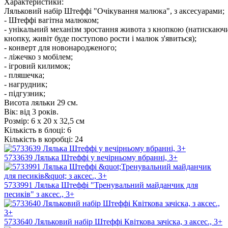
Характеристики:
Ляльковий набір Штеффі "Очікування малюка", з аксесуарами;
- Штеффі вагітна малюком;
- унікальний механізм зростання живота з кнопкою (натискаючи 
кнопку, живіт буде поступово рости і малюк з'явиться);
- конверт для новонародженого;
- ліжечко з мобілем;
- ігровий килимок;
- пляшечка;
- нагрудник;
- підгузник;
Висота ляльки 29 см.
Вік: від 3 років.
Розмір:
6 х 20 х 32,5 см
Кількість в блоці:
6
Кількість в коробці:
24
5733639 Лялька Штеффі у вечірньому вбранні, 3+
5733991 Лялька Штеффі "Тренувальний майданчик для
песиків" з аксес., 3+
5733640 Ляльковий набір Штеффі Квіткова зачіска, з аксес., 3+