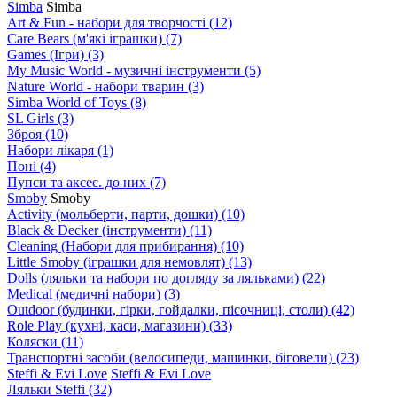
Simba
Simba
Art & Fun - набори для творчості
(12)
Care Bears (м'які іграшки)
(7)
Games (Ігри)
(3)
My Music World - музичні інструменти
(5)
Nature World - набори тварин
(3)
Simba World of Toys
(8)
SL Girls
(3)
Зброя
(10)
Набори лікаря
(1)
Поні
(4)
Пупси та аксес. до них
(7)
Smoby
Smoby
Аctivity (мольберти, парти, дошки)
(10)
Black & Decker (інструменти)
(11)
Cleaning (Набори для прибирання)
(10)
Little Smoby (іграшки для немовлят)
(13)
Dolls (ляльки та набори по догляду за ляльками)
(22)
Medical (медичні набори)
(3)
Outdoor (будинки, гірки, гойдалки, пісочниці, столи)
(42)
Role Play (кухні, каси, магазини)
(33)
Коляски
(11)
Транспортні засоби (велосипеди, машинки, біговели)
(23)
Steffi & Evi Love
Steffi & Evi Love
Ляльки Steffi
(32)