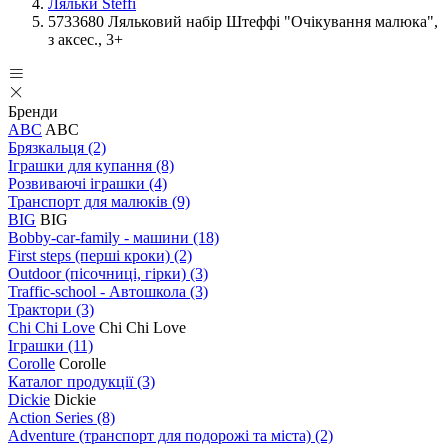
Ляльки Steffi
5733680 Ляльковий набір Штеффі "Очікування малюка",
з аксес., 3+
Бренди
ABC
ABC
Брязкальця
(2)
Іграшки для купання
(8)
Розвиваючі іграшки
(4)
Транспорт для малюків
(9)
BIG
BIG
Bobby-car-family - машини
(18)
First steps (перші кроки)
(2)
Outdoor (пісочниці, гірки)
(3)
Traffic-school - Автошкола
(3)
Трактори
(3)
Chi Chi Love
Chi Chi Love
Іграшки
(11)
Corolle
Corolle
Каталог продукції
(3)
Dickie
Dickie
Action Series
(8)
Adventure (транспорт для подорожі та міста)
(2)