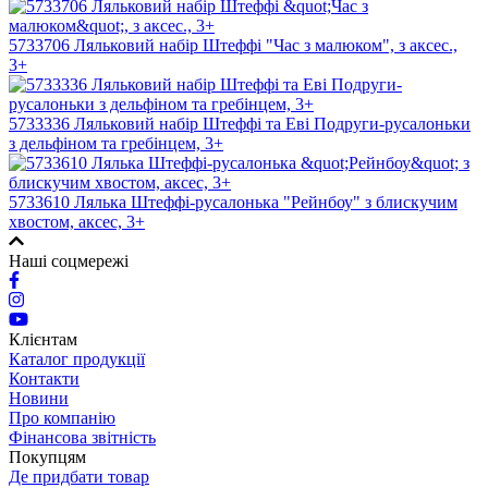
5733706 Ляльковий набір Штеффі "Час з малюком", з аксес.,
3+
5733336 Ляльковий набір Штеффі та Еві Подруги-русалоньки
з дельфіном та гребінцем, 3+
5733610 Лялька Штеффі-русалонька "Рейнбоу" з блискучим
хвостом, аксес, 3+
Наші соцмережі
Клієнтам
Каталог продукції
Контакти
Новини
Про компанію
Фінансова звітність
Покупцям
Де придбати товар