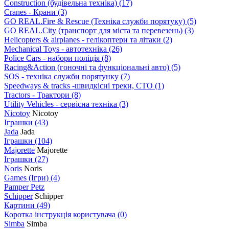
Construction (будівельна техніка)
(17)
Cranes - Крани
(3)
GO REAL.Fire & Rescue (Техніка служби порятуку)
(5)
GO REAL.City (транспорт для міста та перевезень)
(3)
Helicopters & airplanes - гелікоптери та літаки
(2)
Mechanical Toys - автотехніка
(26)
Police Cars - набори поліція
(8)
Racing&Action (гоночні та функціональні авто)
(5)
SOS - техніка служби порятунку
(7)
Speedways & tracks -швидкісні треки, СТО
(1)
Tractors - Трактори
(8)
Utility Vehicles - сервісна техніка
(3)
Nicotoy
Nicotoy
Іграшки
(43)
Jada
Jada
Іграшки
(104)
Majorette
Majorette
Іграшки
(27)
Noris
Noris
Games (Ігри)
(4)
Pamper Petz
Schipper
Schipper
Картини
(49)
Коротка інструкція користувача
(0)
Simba
Simba