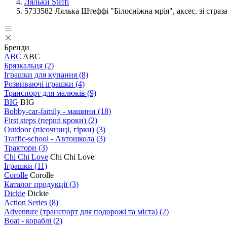
Ляльки Steffi
5733582 Лялька Штеффі "Білосніжна мрія", аксес. зі страз
Бренди
ABC
ABC
Брязкальця
(2)
Іграшки для купання
(8)
Розвиваючі іграшки
(4)
Транспорт для малюків
(9)
BIG
BIG
Bobby-car-family - машини
(18)
First steps (перші кроки)
(2)
Outdoor (пісочниці, гірки)
(3)
Traffic-school - Автошкола
(3)
Трактори
(3)
Chi Chi Love
Chi Chi Love
Іграшки
(11)
Corolle
Corolle
Каталог продукції
(3)
Dickie
Dickie
Action Series
(8)
Adventure (транспорт для подорожі та міста)
(2)
Boat - кораблі
(2)