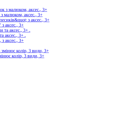
з малюком, аксес., 3+
з аксес., 3+
 аксес., 3+ .
інює колір, 3 види, 3+