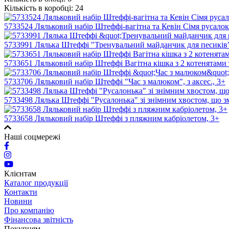
Кількість в коробці:
24
5733524 Ляльковий набір Штеффі-вагітна та Кевін Сімя русалок 
5733991 Лялька Штеффі "Тренувальний майданчик для песиків" 
5733651 Ляльковий набір Штеффі Вагітна кішка з 2 котенятами та
5733706 Ляльковий набір Штеффі "Час з малюком", з аксес., 3+
5733498 Лялька Штеффі "Русалонька" зі знімним хвостом, що зм
5733658 Ляльковий набір Штеффі з пляжним кабріолетом, 3+
Наші соцмережі
Клієнтам
Каталог продукції
Контакти
Новини
Про компанію
Фінансова звітність
Покупцям