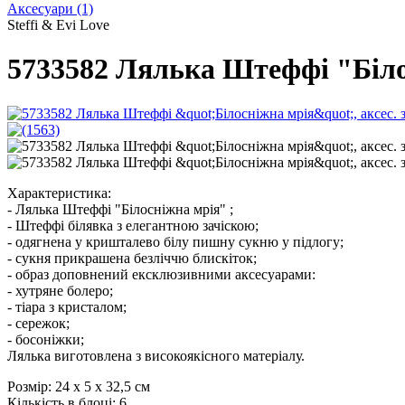
Аксесуари
(1)
Steffi & Evi Love
5733582 Лялька Штеффі "Білос
Характеристика:
- Лялька Штеффі "Білосніжна мрія" ;
- Штеффі білявка з елегантною зачіскою;
- одягнена у кришталево білу пишну сукню у підлогу;
- сукня прикрашена безліччю блискіток;
- образ доповнений ексклюзивними аксесуарами:
- хутряне болеро;
- тіара з кристалом;
- сережок;
- босоніжки;
Лялька виготовлена з високоякісного матеріалу.
Розмір:
24 х 5 х 32,5 см
Кількість в блоці:
6