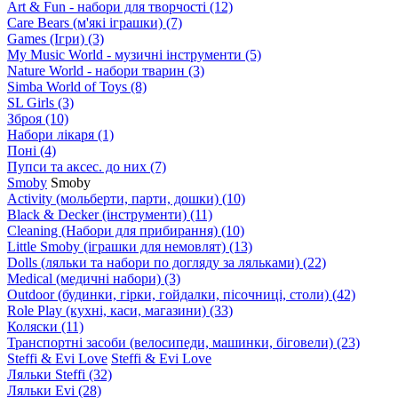
Art & Fun - набори для творчості
(12)
Care Bears (м'які іграшки)
(7)
Games (Ігри)
(3)
My Music World - музичні інструменти
(5)
Nature World - набори тварин
(3)
Simba World of Toys
(8)
SL Girls
(3)
Зброя
(10)
Набори лікаря
(1)
Поні
(4)
Пупси та аксес. до них
(7)
Smoby
Smoby
Аctivity (мольберти, парти, дошки)
(10)
Black & Decker (інструменти)
(11)
Cleaning (Набори для прибирання)
(10)
Little Smoby (іграшки для немовлят)
(13)
Dolls (ляльки та набори по догляду за ляльками)
(22)
Medical (медичні набори)
(3)
Outdoor (будинки, гірки, гойдалки, пісочниці, столи)
(42)
Role Play (кухні, каси, магазини)
(33)
Коляски
(11)
Транспортні засоби (велосипеди, машинки, біговели)
(23)
Steffi & Evi Love
Steffi & Evi Love
Ляльки Steffi
(32)
Ляльки Evi
(28)