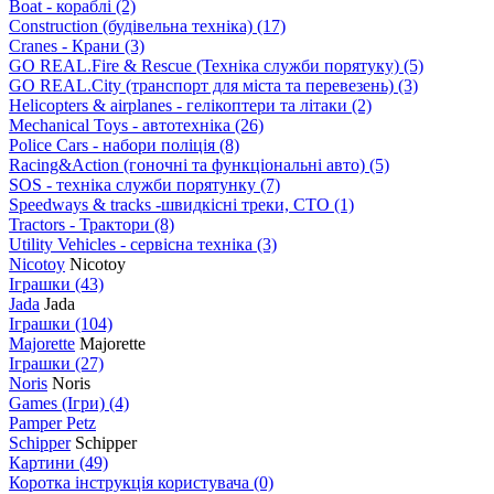
Boat - кораблі
(2)
Construction (будівельна техніка)
(17)
Cranes - Крани
(3)
GO REAL.Fire & Rescue (Техніка служби порятуку)
(5)
GO REAL.City (транспорт для міста та перевезень)
(3)
Helicopters & airplanes - гелікоптери та літаки
(2)
Mechanical Toys - автотехніка
(26)
Police Cars - набори поліція
(8)
Racing&Action (гоночні та функціональні авто)
(5)
SOS - техніка служби порятунку
(7)
Speedways & tracks -швидкісні треки, СТО
(1)
Tractors - Трактори
(8)
Utility Vehicles - сервісна техніка
(3)
Nicotoy
Nicotoy
Іграшки
(43)
Jada
Jada
Іграшки
(104)
Majorette
Majorette
Іграшки
(27)
Noris
Noris
Games (Ігри)
(4)
Pamper Petz
Schipper
Schipper
Картини
(49)
Коротка інструкція користувача
(0)