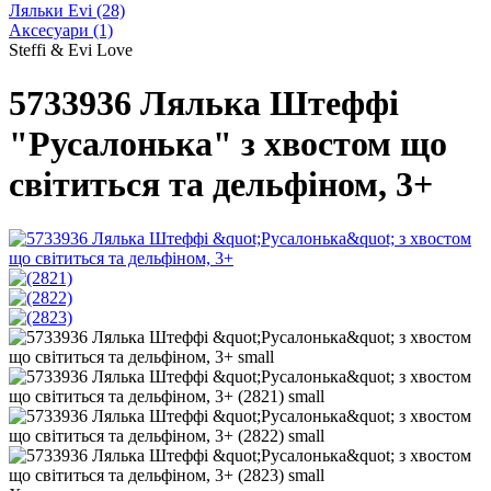
Ляльки Evi
(28)
Аксесуари
(1)
Steffi & Evi Love
5733936 Лялька Штеффі
"Русалонька" з хвостом що
світиться та дельфіном, 3+