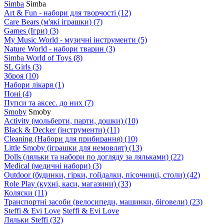
Simba
Simba
Art & Fun - набори для творчості
(12)
Care Bears (м'які іграшки)
(7)
Games (Ігри)
(3)
My Music World - музичні інструменти
(5)
Nature World - набори тварин
(3)
Simba World of Toys
(8)
SL Girls
(3)
Зброя
(10)
Набори лікаря
(1)
Поні
(4)
Пупси та аксес. до них
(7)
Smoby
Smoby
Аctivity (мольберти, парти, дошки)
(10)
Black & Decker (інструменти)
(11)
Cleaning (Набори для прибирання)
(10)
Little Smoby (іграшки для немовлят)
(13)
Dolls (ляльки та набори по догляду за ляльками)
(22)
Medical (медичні набори)
(3)
Outdoor (будинки, гірки, гойдалки, пісочниці, столи)
(42)
Role Play (кухні, каси, магазини)
(33)
Коляски
(11)
Транспортні засоби (велосипеди, машинки, біговели)
(23)
Steffi & Evi Love
Steffi & Evi Love
Ляльки Steffi
(32)