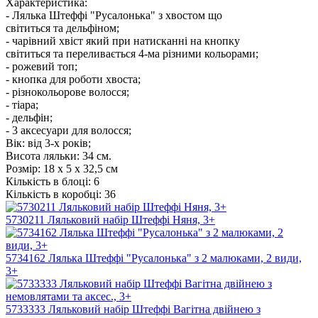
Характеристика:
- Лялька Штеффі "Русалонька" з хвостом що
світиться та дельфіном;
- чарівний хвіст який при натисканні на кнопку
світиться та переливається 4-ма різними кольорами;
- рожевий топ;
- кнопка для роботи хвоста;
- різнокольорове волосся;
- тіара;
- дельфін;
- 3 аксесуари для волосся;
Вік: від 3-х років;
Висота ляльки: 34 см.
Розмір:
18 х 5 х 32,5 см
Кількість в блоці:
6
Кількість в коробці:
36
5730211 Ляльковий набір Штеффі Няня, 3+
5734162 Лялька Штеффі "Русалонька" з 2 малюками, 2 види,
3+
5733333 Ляльковий набір Штеффі Вагітна двійнею з