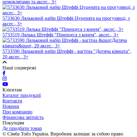
немовлятами та аксес., 3+
5733630 Ляльковий набір Штеффі Цуценята на прогулянці, з
аксес., 3+
5733519 Лялька Штеффі "Принцеса з конем", аксес., 3+
5733590 Ляльковий набір Штеффі - вагітна "Дитяча кімната",
20 аксес., 3+
Наші соцмережі
Клієнтам
Каталог продукції
Контакти
Новини
Про компанію
Фінансова звітність
Покупцям
Де придбати товар
© Сімба Тойз Україна. Виробник залишає за собою право