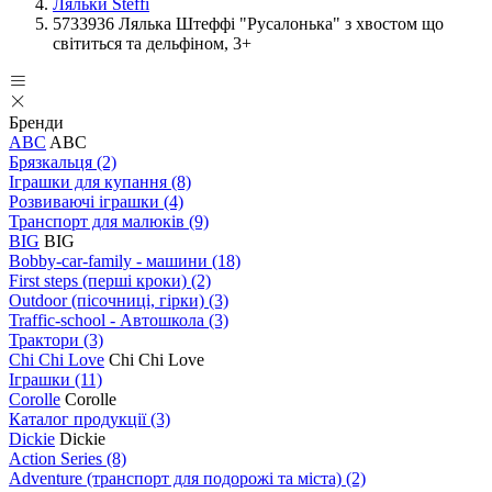
Ляльки Steffi
5733936 Лялька Штеффі "Русалонька" з хвостом що
світиться та дельфіном, 3+
Бренди
ABC
ABC
Брязкальця
(2)
Іграшки для купання
(8)
Розвиваючі іграшки
(4)
Транспорт для малюків
(9)
BIG
BIG
Bobby-car-family - машини
(18)
First steps (перші кроки)
(2)
Outdoor (пісочниці, гірки)
(3)
Traffic-school - Автошкола
(3)
Трактори
(3)
Chi Chi Love
Chi Chi Love
Іграшки
(11)
Corolle
Corolle
Каталог продукції
(3)
Dickie
Dickie
Action Series
(8)
Adventure (транспорт для подорожі та міста)
(2)