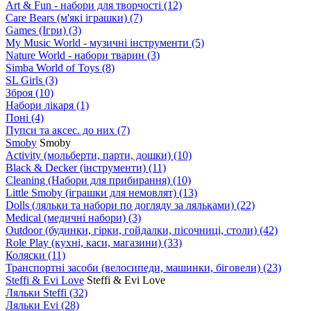
Art & Fun - набори для творчості
(12)
Care Bears (м'які іграшки)
(7)
Games (Ігри)
(3)
My Music World - музичні інструменти
(5)
Nature World - набори тварин
(3)
Simba World of Toys
(8)
SL Girls
(3)
Зброя
(10)
Набори лікаря
(1)
Поні
(4)
Пупси та аксес. до них
(7)
Smoby
Smoby
Аctivity (мольберти, парти, дошки)
(10)
Black & Decker (інструменти)
(11)
Cleaning (Набори для прибирання)
(10)
Little Smoby (іграшки для немовлят)
(13)
Dolls (ляльки та набори по догляду за ляльками)
(22)
Medical (медичні набори)
(3)
Outdoor (будинки, гірки, гойдалки, пісочниці, столи)
(42)
Role Play (кухні, каси, магазини)
(33)
Коляски
(11)
Транспортні засоби (велосипеди, машинки, біговели)
(23)
Steffi & Evi Love
Steffi & Evi Love
Ляльки Steffi
(32)
Ляльки Evi
(28)