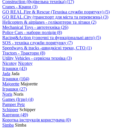
Construction (будівельна техніка)
(17)
Cranes - Крани
(3)
GO REAL.Fire & Rescue (Техніка служби порятуку)
(5)
GO REAL.City (транспорт для міста та перевезень)
(3)
Helicopters & airplanes - гелікоптери та літаки
(2)
Mechanical Toys - автотехніка
(26)
Police Cars - набори поліція
(8)
Racing&Action (гоночні та функціональні авто)
(5)
SOS - техніка служби порятунку
(7)
Speedways & tracks -швидкісні треки, СТО
(1)
Tractors - Трактори
(8)
Utility Vehicles - сервісна техніка
(3)
Nicotoy
Nicotoy
Іграшки
(43)
Jada
Jada
Іграшки
(104)
Majorette
Majorette
Іграшки
(27)
Noris
Noris
Games (Ігри)
(4)
Pamper Petz
Schipper
Schipper
Картини
(49)
Коротка інструкція користувача
(0)
Simba
Simba