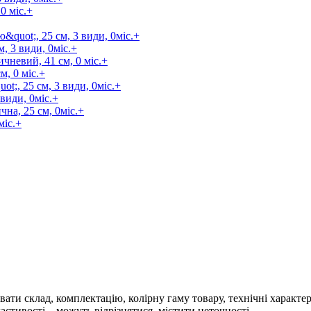
, 3 види, 0міс.+
, 0 мic.+
види, 0міс.+
міс.+
ти склад, комплектацію, колірну гаму товару, технічні характер
астивості – можуть відрізнятися, містити неточності.