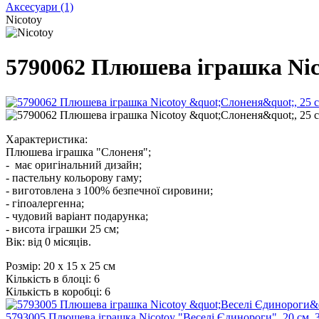
Аксесуари
(1)
Nicotoy
5790062 Плюшева іграшка Nico
Характеристика:
Плюшева іграшка "Слоненя";
- має оригінальний дизайн;
- пастельну кольорову гаму;
- виготовлена з 100% безпечної сировини;
- гіпоалергенна;
- чудовий варіант подарунка;
- висота іграшки 25 см;
Вік: від 0 місяців.
Розмір:
20 x 15 x 25 см
Кількість в блоці:
6
Кількість в коробці:
6
5793005 Плюшева іграшка Nicotoy "Веселі Єдинороги", 20 см, 3