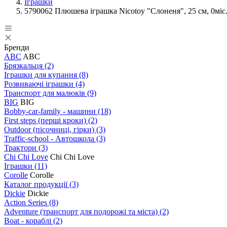
Іграшки
5790062 Плюшева іграшка Nicotoy "Слоненя", 25 см, 0міс
Бренди
ABC
ABC
Брязкальця
(2)
Іграшки для купання
(8)
Розвиваючі іграшки
(4)
Транспорт для малюків
(9)
BIG
BIG
Bobby-car-family - машини
(18)
First steps (перші кроки)
(2)
Outdoor (пісочниці, гірки)
(3)
Traffic-school - Автошкола
(3)
Трактори
(3)
Chi Chi Love
Chi Chi Love
Іграшки
(11)
Corolle
Corolle
Каталог продукції
(3)
Dickie
Dickie
Action Series
(8)
Adventure (транспорт для подорожі та міста)
(2)
Boat - кораблі
(2)