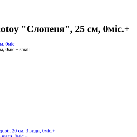
toy "Слоненя", 25 см, 0міс.+
 види, 0міс.+