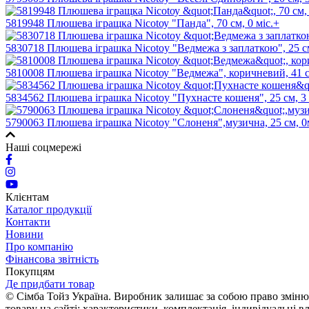
5819948 Плюшева iгращка Niсоtоу "Панда", 70 см, 0 мic.+
5830718 Плюшева іграшка Nicotoy "Ведмежа з заплаткою", 25 см
5810008 Плюшева iграшка Niсоtоу "Ведмежа", коричневий, 41 см
5834562 Плюшева іграшка Nicotoy "Пухнасте кошеня", 25 см, 3 
5790063 Плюшева іграшка Nicotoy "Слоненя",музична, 25 см, 0
Наші соцмережі
Клієнтам
Каталог продукції
Контакти
Новини
Про компанію
Фінансова звітність
Покупцям
Де придбати товар
© Сімба Тойз Україна. Виробник залишає за собою право змінюва
товару на сайті: характеристики, комплектація, індивідуальні вл