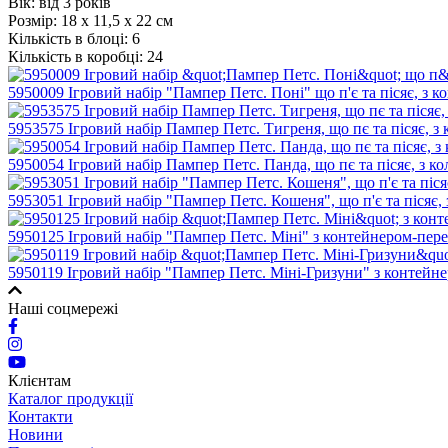
Вік: від 3 років
Розмір:
18 х 11,5 х 22 см
Кількість в блоці:
6
Кількість в коробці:
24
5950009 Ігровий набір "Пампер Петс. Поні" що п'є та пісяє, з к
5953575 Ігровий набір Пампер Петс. Тигреня, що пє та пісяє, з
5950054 Ігровий набір Пампер Петс. Панда, що пє та пісяє, з к
5953051 Ігровий набір "Пампер Петс. Кошеня", що п'є та пісяє,
5950125 Ігровий набір "Пампер Петс. Міні" з контейнером-пере
5950119 Ігровий набір "Пампер Петс. Міні-Гризуни" з контейне
Наші соцмережі
Клієнтам
Каталог продукції
Контакти
Новини