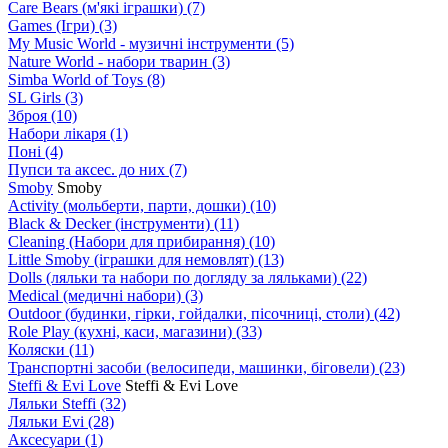
Care Bears (м'які іграшки)
(7)
Games (Ігри)
(3)
My Music World - музичні інструменти
(5)
Nature World - набори тварин
(3)
Simba World of Toys
(8)
SL Girls
(3)
Зброя
(10)
Набори лікаря
(1)
Поні
(4)
Пупси та аксес. до них
(7)
Smoby
Smoby
Аctivity (мольберти, парти, дошки)
(10)
Black & Decker (інструменти)
(11)
Cleaning (Набори для прибирання)
(10)
Little Smoby (іграшки для немовлят)
(13)
Dolls (ляльки та набори по догляду за ляльками)
(22)
Medical (медичні набори)
(3)
Outdoor (будинки, гірки, гойдалки, пісочниці, столи)
(42)
Role Play (кухні, каси, магазини)
(33)
Коляски
(11)
Транспортні засоби (велосипеди, машинки, біговели)
(23)
Steffi & Evi Love
Steffi & Evi Love
Ляльки Steffi
(32)
Ляльки Evi
(28)
Аксесуари
(1)