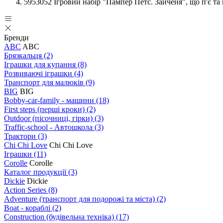
5953052 Ігровий набір "Пампер Петс. Зайченя", що п'є та 
Бренди
ABC
ABC
Брязкальця
(2)
Іграшки для купання
(8)
Розвиваючі іграшки
(4)
Транспорт для малюків
(9)
BIG
BIG
Bobby-car-family - машини
(18)
First steps (перші кроки)
(2)
Outdoor (пісочниці, гірки)
(3)
Traffic-school - Автошкола
(3)
Трактори
(3)
Chi Chi Love
Chi Chi Love
Іграшки
(11)
Corolle
Corolle
Каталог продукції
(3)
Dickie
Dickie
Action Series
(8)
Adventure (транспорт для подорожі та міста)
(2)
Boat - кораблі
(2)
Construction (будівельна техніка)
(17)