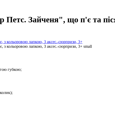
 Петс. Зайченя", що п'є та піс
огою губкою;
аколик);