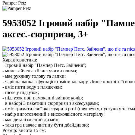
Pamper Petz
5953052 Ігровий набір "Пампер
аксес.-сюрпризи, 3+
Характеристика:
- Ігровий набір "Пампер Петс. Зайченя";
- миле зайченя з блискучими очима;
- має рухливу голову та лапки;
- чарівна лапка з функцією зміни кольору. Лише протріть її вол
- вміє пити воду з пляшечки;
- пісяє у підгузок;
- підгузок при намоканні змінює колір;
- в наборі 3 пакетики-сюрпризи з аксесуарами;
- вміє тримати свої аксесуари в роті (пляшечку, пустушку та см
- набір виготовлений з високоякісного матеріалу;
- має деталізований дизайн;
- така гра навчає дитину бути дбайдивою;
Розмір: висота 15 см;