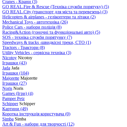
Cranes - Крани
(3)
GO REAL.Fire & Rescue (Техніка служби порятуку)
(5)
GO REAL.City (транспорт для міста та перевезень)
(3)
Helicopters & airplanes - гелікоптери та літаки
(2)
Mechanical Toys - автотехніка
(26)
Police Cars - набори поліція
(8)
Racing&Action (гоночні та функціональні авто)
(5)
SOS - техніка служби порятунку
(7)
Speedways & tracks -швидкісні треки, СТО
(1)
Tractors - Трактори
(8)
Utility Vehicles - сервісна техніка
(3)
Nicotoy
Nicotoy
Іграшки
(43)
Jada
Jada
Іграшки
(104)
Majorette
Majorette
Іграшки
(27)
Noris
Noris
Games (Ігри)
(4)
Pamper Petz
Schipper
Schipper
Картини
(49)
Коротка інструкція користувача
(0)
Simba
Simba
Art & Fun - набори для творчості
(12)