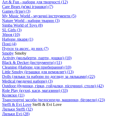
Art & Fun - набори для творчості
(12)
Care Bears (м'які іграшки)
(7)
Games (Ігри)
(3)
My Music World - музичні інструменти
(5)
Nature World - набори тварин
(3)
Simba World of Toys
(8)
SL Girls
(3)
Зброя
(10)
Набори лікаря
(1)
Поні
(4)
Пупси та аксес. до них
(7)
Smoby
Smoby
Аctivity (мольберти, парти, дошки)
(10)
Black & Decker (інструменти)
(11)
Cleaning (Набори для прибирання)
(10)
Little Smoby (іграшки для немовлят)
(13)
Dolls (ляльки та набори по догляду за ляльками)
(22)
Medical (медичні набори)
(3)
Outdoor (будинки, гірки, гойдалки, пісочниці, столи)
(42)
Role Play (кухні, каси, магазини)
(33)
Коляски
(11)
Транспортні засоби (велосипеди, машинки, біговели)
(23)
Steffi & Evi Love
Steffi & Evi Love
Ляльки Steffi
(32)
Ляльки Evi
(28)