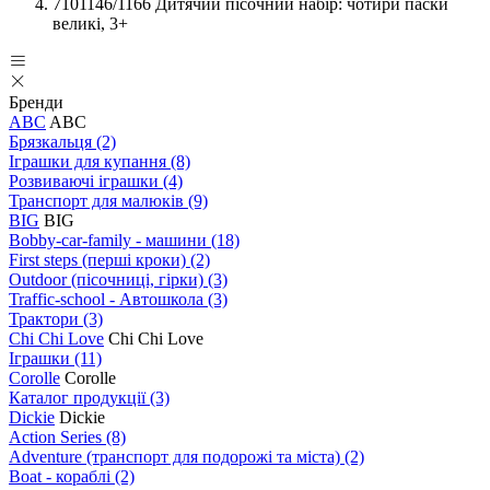
7101146/1166 Дитячий пісочний набір: чотири паски
великі, 3+
Бренди
ABC
ABC
Брязкальця
(2)
Іграшки для купання
(8)
Розвиваючі іграшки
(4)
Транспорт для малюків
(9)
BIG
BIG
Bobby-car-family - машини
(18)
First steps (перші кроки)
(2)
Outdoor (пісочниці, гірки)
(3)
Traffic-school - Автошкола
(3)
Трактори
(3)
Chi Chi Love
Chi Chi Love
Іграшки
(11)
Corolle
Corolle
Каталог продукції
(3)
Dickie
Dickie
Action Series
(8)
Adventure (транспорт для подорожі та міста)
(2)
Boat - кораблі
(2)