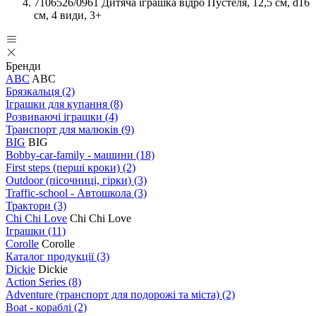
7106526/0961 Дитяча іграшка відро Пустеля, 12,5 см, d16
см, 4 види, 3+
Бренди
ABC
ABC
Брязкальця
(2)
Іграшки для купання
(8)
Розвиваючі іграшки
(4)
Транспорт для малюків
(9)
BIG
BIG
Bobby-car-family - машини
(18)
First steps (перші кроки)
(2)
Outdoor (пісочниці, гірки)
(3)
Traffic-school - Автошкола
(3)
Трактори
(3)
Chi Chi Love
Chi Chi Love
Іграшки
(11)
Corolle
Corolle
Каталог продукції
(3)
Dickie
Dickie
Action Series
(8)
Adventure (транспорт для подорожі та міста)
(2)
Boat - кораблі
(2)