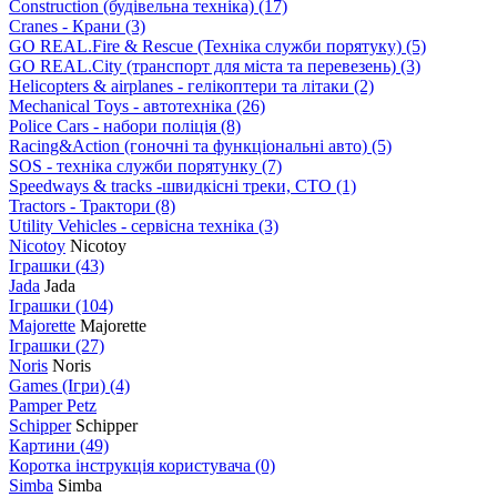
Construction (будівельна техніка)
(17)
Cranes - Крани
(3)
GO REAL.Fire & Rescue (Техніка служби порятуку)
(5)
GO REAL.City (транспорт для міста та перевезень)
(3)
Helicopters & airplanes - гелікоптери та літаки
(2)
Mechanical Toys - автотехніка
(26)
Police Cars - набори поліція
(8)
Racing&Action (гоночні та функціональні авто)
(5)
SOS - техніка служби порятунку
(7)
Speedways & tracks -швидкісні треки, СТО
(1)
Tractors - Трактори
(8)
Utility Vehicles - сервісна техніка
(3)
Nicotoy
Nicotoy
Іграшки
(43)
Jada
Jada
Іграшки
(104)
Majorette
Majorette
Іграшки
(27)
Noris
Noris
Games (Ігри)
(4)
Pamper Petz
Schipper
Schipper
Картини
(49)
Коротка інструкція користувача
(0)
Simba
Simba