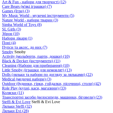
Art & Fun - набори для творчості
(12)
Care Bears (м'які іграшки)
(7)
Games (Ігри)
(3)
My Music World - музичні інструменти
(5)
Nature World - набори тварин
(3)
Simba World of Toys
(8)
SL Girls
(3)
Зброя
(10)
Набори лікаря
(1)
Поні
(4)
Пупси та аксес. до них
(7)
Smoby
Smoby
Аctivity (мольберти, парти, дошки)
(10)
Black & Decker (інструменти)
(11)
Cleaning (Набори для прибирання)
(10)
Little Smoby (іграшки для немовлят)
(13)
Dolls (ляльки та набори по догляду за ляльками)
(22)
Medical (медичні набори)
(3)
Outdoor (будинки, гірки, гойдалки, пісочниці, столи)
(42)
Role Play (кухні, каси, магазини)
(33)
Коляски
(11)
Транспортні засоби (велосипеди, машинки, біговели)
(23)
Steffi & Evi Love
Steffi & Evi Love
Ляльки Steffi
(32)
Ляльки Evi
(28)