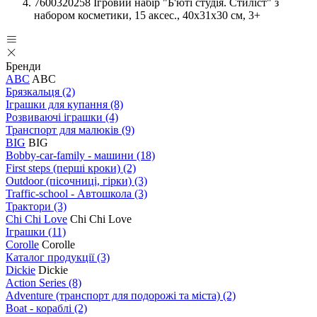
7600320258 Ігровий набір "Б'юті студія. Стиліст" з
набором косметики, 15 аксес., 40x31x30 см, 3+
Бренди
ABC
ABC
Брязкальця
(2)
Іграшки для купання
(8)
Розвиваючі іграшки
(4)
Транспорт для малюків
(9)
BIG
BIG
Bobby-car-family - машини
(18)
First steps (перші кроки)
(2)
Outdoor (пісочниці, гірки)
(3)
Traffic-school - Автошкола
(3)
Трактори
(3)
Chi Chi Love
Chi Chi Love
Іграшки
(11)
Corolle
Corolle
Каталог продукції
(3)
Dickie
Dickie
Action Series
(8)
Adventure (транспорт для подорожі та міста)
(2)
Boat - кораблі
(2)