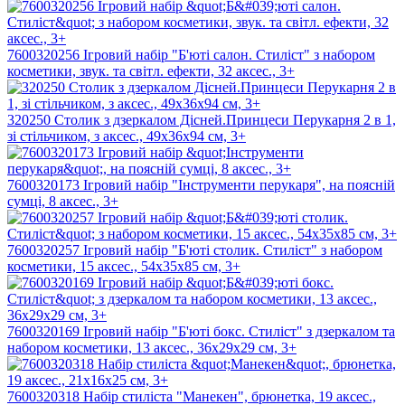
7600320256 Ігровий набір "Б'юті салон. Стиліст" з набором
косметики, звук. та світл. ефекти, 32 аксес., 3+
320250 Столик з дзеркалом Дісней.Принцеси Перукарня 2 в 1,
зі стільчиком, з аксес., 49х36х94 см, 3+
7600320173 Ігровий набір "Інструменти перукаря", на поясній
сумці, 8 аксес., 3+
7600320257 Ігровий набір "Б'юті столик. Стиліст" з набором
косметики, 15 аксес., 54х35х85 см, 3+
7600320169 Ігровий набір "Б'юті бокс. Стиліст" з дзеркалом та
набором косметики, 13 аксес., 36х29х29 см, 3+
7600320318 Набір стиліста "Манекен", брюнетка, 19 аксес.,