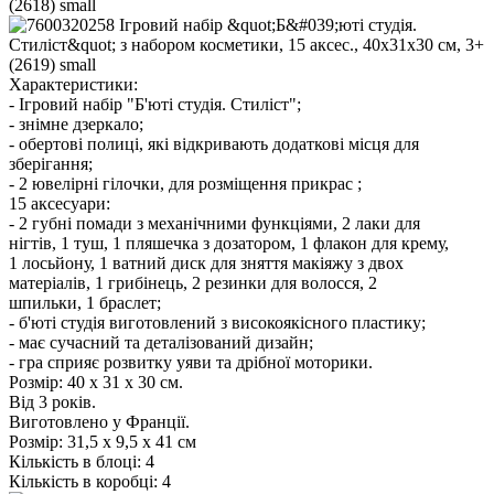
Характеристики:
- Ігровий набір "Б'юті студія. Стиліст";
- знімне дзеркало;
- обертові полиці, які відкривають додаткові місця для
зберігання;
- 2 ювелірні гілочки, для розміщення прикрас ;
15 аксесуари:
- 2 губні помади з механічними функціями, 2 лаки для
нігтів, 1 туш, 1 пляшечка з дозатором, 1 флакон для крему,
1 лосьйону, 1 ватний диск для зняття макіяжу з двох
матеріалів, 1 грибінець, 2 резинки для волосся, 2
шпильки, 1 браслет;
- б'юті студія виготовлений з високоякісного пластику;
- має сучасний та деталізований дизайн;
- гра сприяє розвитку уяви та дрібної моторики.
Розмір: 40 x 31 x 30 см.
Від 3 років.
Виготовлено у Франції.
Розмір:
31,5 х 9,5 х 41 см
Кількість в блоці:
4
Кількість в коробці:
4