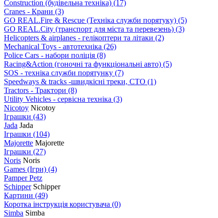
Construction (будівельна техніка)
(17)
Cranes - Крани
(3)
GO REAL.Fire & Rescue (Техніка служби порятуку)
(5)
GO REAL.City (транспорт для міста та перевезень)
(3)
Helicopters & airplanes - гелікоптери та літаки
(2)
Mechanical Toys - автотехніка
(26)
Police Cars - набори поліція
(8)
Racing&Action (гоночні та функціональні авто)
(5)
SOS - техніка служби порятунку
(7)
Speedways & tracks -швидкісні треки, СТО
(1)
Tractors - Трактори
(8)
Utility Vehicles - сервісна техніка
(3)
Nicotoy
Nicotoy
Іграшки
(43)
Jada
Jada
Іграшки
(104)
Majorette
Majorette
Іграшки
(27)
Noris
Noris
Games (Ігри)
(4)
Pamper Petz
Schipper
Schipper
Картини
(49)
Коротка інструкція користувача
(0)
Simba
Simba