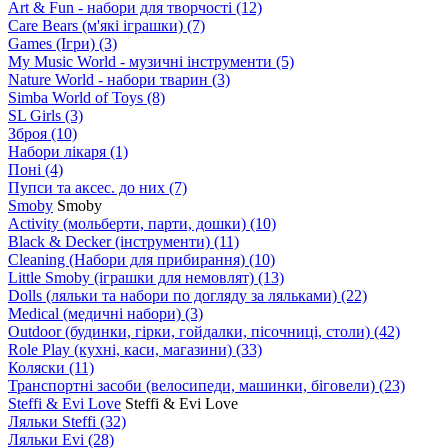
Art & Fun - набори для творчості
(12)
Care Bears (м'які іграшки)
(7)
Games (Ігри)
(3)
My Music World - музичні інструменти
(5)
Nature World - набори тварин
(3)
Simba World of Toys
(8)
SL Girls
(3)
Зброя
(10)
Набори лікаря
(1)
Поні
(4)
Пупси та аксес. до них
(7)
Smoby
Smoby
Аctivity (мольберти, парти, дошки)
(10)
Black & Decker (інструменти)
(11)
Cleaning (Набори для прибирання)
(10)
Little Smoby (іграшки для немовлят)
(13)
Dolls (ляльки та набори по догляду за ляльками)
(22)
Medical (медичні набори)
(3)
Outdoor (будинки, гірки, гойдалки, пісочниці, столи)
(42)
Role Play (кухні, каси, магазини)
(33)
Коляски
(11)
Транспортні засоби (велосипеди, машинки, біговели)
(23)
Steffi & Evi Love
Steffi & Evi Love
Ляльки Steffi
(32)
Ляльки Evi
(28)