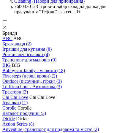
Cleaning (Набори для прибирання)
7600330123 Ігровий набір складна дошка для
прасування "Тефаль" з аксес., 3+
Бренди
ABC
ABC
Брязкальця
(2)
Іграшки для купання
(8)
Розвиваючі іграшки
(4)
Транспорт для малюків
(9)
BIG
BIG
Bobby-car-family - машини
(18)
First steps (перші кроки)
(2)
Outdoor (пісочниці, гірки)
(3)
Traffic-school - Автошкола
(3)
Трактори
(3)
Chi Chi Love
Chi Chi Love
Іграшки
(11)
Corolle
Corolle
Каталог продукції
(3)
Dickie
Dickie
Action Series
(8)
Adventure (транспорт для подорожі та міста)
(2)