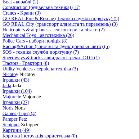
Boat - кораблі
(2)
Construction (будівельна техніка)
(17)
Cranes - Крани
(3)
GO REAL.Fire & Rescue (Техніка служби порятуку)
(5)
GO REAL.City (транспорт для міста та перевезень)
(3)
Helicopters & airplanes - гелікоптери та літаки
(2)
Mechanical Toys - автотехніка
(26)
Police Cars - набори поліція
(8)
Racing&Action (гоночні та функціональні авто)
(5)
SOS - техніка служби порятунку
(7)
Speedways & tracks -швидкісні треки, СТО
(1)
Tractors - Трактори
(8)
Utility Vehicles - сервісна техніка
(3)
Nicotoy
Nicotoy
Іграшки
(43)
Jada
Jada
Іграшки
(104)
Majorette
Majorette
Іграшки
(27)
Noris
Noris
Games (Ігри)
(4)
Pamper Petz
Schipper
Schipper
Картини
(49)
Коротка інструкція користувача
(0)