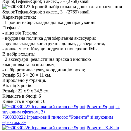
Характеристика:
- Ігровий набір складна дошка для прасування
"Тефаль";
- ліцензія Тефаль;
- вбудована поличка для зберігання аксесуарів;
- зручна складна конструкція дошки, дя зберігання;
- дошка має стійку до подряпин поверхню IML
В набір входить:
- 2 аксесуари: реалістична праска з кнопкою-
клацанням та розпилювач;
- набір розвиває уяву, координацію рухів;
Розмір 51,5 × 20 × 11 см.
Вироблено у Франції.
Вік від 3 років.
Розмір:
22 x 9 x 34,5 см
Кількість в блоці:
6
Кількість в коробці:
6
7600330222 Іграшковий пилосос "Ровента" зі звуковим
ефектом, 3+