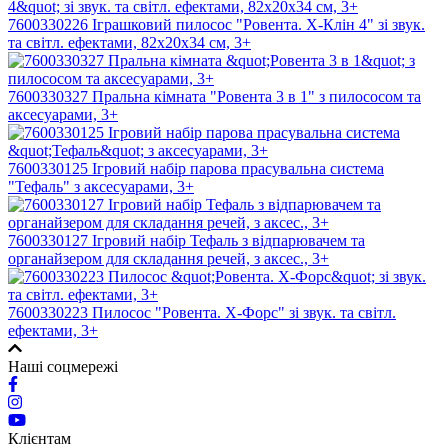
7600330226 Іграшковий пилосос "Ровента. Х-Клін 4" зі звук.
та світл. ефектами, 82х20х34 см, 3+
7600330327 Пральна кімната "Ровента 3 в 1" з пилососом та
аксесуарами, 3+
7600330125 Ігровий набір парова прасувальна система
"Тефаль" з аксесуарами, 3+
7600330127 Ігровий набір Тефаль з відпарювачем та
органайзером для складання речей, з аксес., 3+
7600330223 Пилосос "Ровента. Х-Форс" зі звук. та світл.
ефектами, 3+
Наші соцмережі
Клієнтам