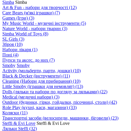
Simba
Simba
Art & Fun - набори для творчості
(12)
Care Bears (м'які іграшки)
(7)
Games (Ігри)
(3)
My Music World - музичні інструменти
(5)
Nature World - набори тварин
(3)
Simba World of Toys
(8)
SL Girls
(3)
Зброя
(10)
Набори лікаря
(1)
Поні
(4)
Пупси та аксес. до них
(7)
Smoby
Smoby
Аctivity (мольберти, парти, дошки)
(10)
Black & Decker (інструменти)
(11)
Cleaning (Набори для прибирання)
(10)
Little Smoby (іграшки для немовлят)
(13)
Dolls (ляльки та набори по догляду за ляльками)
(22)
Medical (медичні набори)
(3)
Outdoor (будинки, гірки, гойдалки, пісочниці, столи)
(42)
Role Play (кухні, каси, магазини)
(33)
Коляски
(11)
Транспортні засоби (велосипеди, машинки, біговели)
(23)
Steffi & Evi Love
Steffi & Evi Love
Ляльки Steffi
(32)