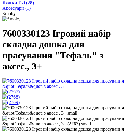
Ляльки Evi
(28)
Аксесуари
(1)
Smoby
7600330123 Ігровий набір
складна дошка для
прасування "Тефаль" з
аксес., 3+