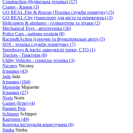
Construction (будівельна техніка)
(17)
Cranes - Крани
(3)
GO REAL.Fire & Rescue (Техніка служби порятуку)
(5)
GO REAL.City (транспорт для міста та перевезень)
(3)
Helicopters & airplanes - гелікоптери та літаки
(2)
Mechanical Toys - автотехніка
(26)
Police Cars - набори поліція
(8)
Racing&Action (гоночні та функціональні авто)
(5)
SOS - техніка служби порятунку
(7)
Speedways & tracks -швидкісні треки, СТО
(1)
Tractors - Трактори
(8)
Utility Vehicles - сервісна техніка
(3)
Nicotoy
Nicotoy
Іграшки
(43)
Jada
Jada
Іграшки
(104)
Majorette
Majorette
Іграшки
(27)
Noris
Noris
Games (Ігри)
(4)
Pamper Petz
Schipper
Schipper
Картини
(49)
Коротка інструкція користувача
(0)
Simba
Simba