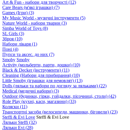
Art & Fun - набори для творчості
(12)
Care Bears (м'які іграшки)
(7)
Games (Ігри)
(3)
My Music World - музичні інструменти
(5)
Nature World - набори тварин
(3)
Simba World of Toys
(8)
SL Girls
(3)
Зброя
(10)
Набори лікаря
(1)
Поні
(4)
Пупси та аксес. до них
(7)
Smoby
Smoby
Аctivity (мольберти, парти, дошки)
(10)
Black & Decker (інструменти)
(11)
Cleaning (Набори для прибирання)
(10)
Little Smoby (іграшки для немовлят)
(13)
Dolls (ляльки та набори по догляду за ляльками)
(22)
Medical (медичні набори)
(3)
Outdoor (будинки, гірки, гойдалки, пісочниці, столи)
(42)
Role Play (кухні, каси, магазини)
(33)
Коляски
(11)
Транспортні засоби (велосипеди, машинки, біговели)
(23)
Steffi & Evi Love
Steffi & Evi Love
Ляльки Steffi
(32)
Ляльки Evi
(28)