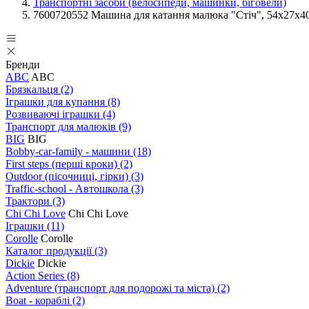
Транспортні засоби (велосипеди, машинки, біговели)
7600720552 Машина для катання малюка "Стіч", 54х27х40 
Бренди
ABC
ABC
Брязкальця
(2)
Іграшки для купання
(8)
Розвиваючі іграшки
(4)
Транспорт для малюків
(9)
BIG
BIG
Bobby-car-family - машини
(18)
First steps (перші кроки)
(2)
Outdoor (пісочниці, гірки)
(3)
Traffic-school - Автошкола
(3)
Трактори
(3)
Chi Chi Love
Chi Chi Love
Іграшки
(11)
Corolle
Corolle
Каталог продукції
(3)
Dickie
Dickie
Action Series
(8)
Adventure (транспорт для подорожі та міста)
(2)
Boat - кораблі
(2)