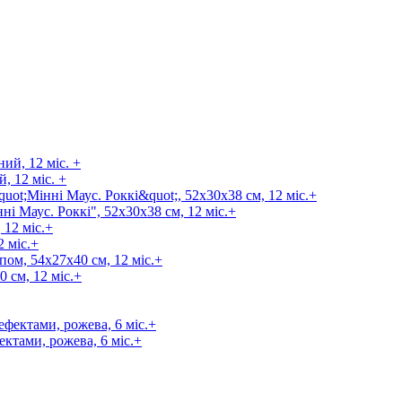
, 12 міс. +
і Маус. Роккі", 52х30х38 см, 12 міс.+
 міс.+
 см, 12 міс.+
ектами, рожева, 6 міс.+