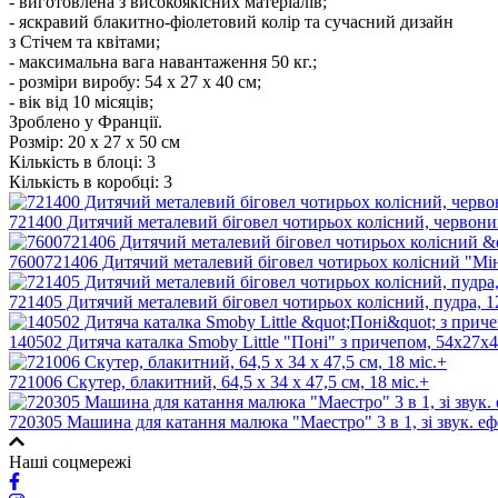
- виготовлена з високоякісних матеріалів;
- яскравий блакитно-фіолетовий колір та сучасний дизайн
з Стічем та квітами;
- максимальна вага навантаження 50 кг.;
- розміри виробу: 54 х 27 х 40 см;
- вік від 10 місяців;
Зроблено у Франції.
Розмір:
20 х 27 х 50 см
Кількість в блоці:
3
Кількість в коробці:
3
721400 Дитячий металевий біговел чотирьох колісний, червоний
7600721406 Дитячий металевий біговел чотирьох колісний "Мінн
721405 Дитячий металевий біговел чотирьох колісний, пудра, 12
140502 Дитяча каталка Smoby Little "Поні" з причепом, 54х27х40
721006 Скутер, блакитний, 64,5 x 34 x 47,5 см, 18 міс.+
720305 Машина для катання малюка "Маестро" 3 в 1, зі звук. еф
Наші соцмережі