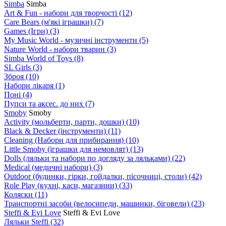
Simba
Simba
Art & Fun - набори для творчості
(12)
Care Bears (м'які іграшки)
(7)
Games (Ігри)
(3)
My Music World - музичні інструменти
(5)
Nature World - набори тварин
(3)
Simba World of Toys
(8)
SL Girls
(3)
Зброя
(10)
Набори лікаря
(1)
Поні
(4)
Пупси та аксес. до них
(7)
Smoby
Smoby
Аctivity (мольберти, парти, дошки)
(10)
Black & Decker (інструменти)
(11)
Cleaning (Набори для прибирання)
(10)
Little Smoby (іграшки для немовлят)
(13)
Dolls (ляльки та набори по догляду за ляльками)
(22)
Medical (медичні набори)
(3)
Outdoor (будинки, гірки, гойдалки, пісочниці, столи)
(42)
Role Play (кухні, каси, магазини)
(33)
Коляски
(11)
Транспортні засоби (велосипеди, машинки, біговели)
(23)
Steffi & Evi Love
Steffi & Evi Love
Ляльки Steffi
(32)