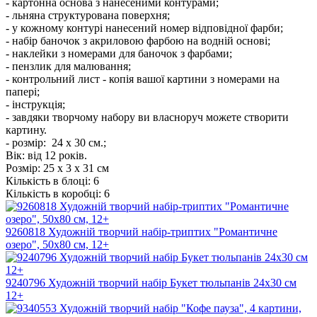
- картонна основа з нанесеними контурами;
- льняна структурована поверхня;
- у кожному контурі нанесений номер відповідної фарби;
- набір баночок з акриловою фарбою на водній основі;
- наклейки з номерами для баночок з фарбами;
- пензлик для малювання;
- контрольний лист - копія вашої картини з номерами на
папері;
- інструкція;
- завдяки творчому набору ви власноруч можете створити
картину.
- розмір: 24 х 30 см.;
Вік: від 12 років.
Розмір:
25 х 3 х 31 см
Кількість в блоці:
6
Кількість в коробці:
6
9260818 Художній творчий набір-триптих "Романтичне
озеро", 50х80 см, 12+
9240796 Художній творчий набір Букет тюльпанів 24х30 см
12+