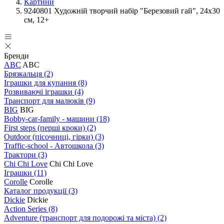
Картини
9240801 Художнiй творчий набiр "Березовий гай", 24х30
см, 12+
Бренди
ABC
ABC
Брязкальця
(2)
Іграшки для купання
(8)
Розвиваючі іграшки
(4)
Транспорт для малюків
(9)
BIG
BIG
Bobby-car-family - машини
(18)
First steps (перші кроки)
(2)
Outdoor (пісочниці, гірки)
(3)
Traffic-school - Автошкола
(3)
Трактори
(3)
Chi Chi Love
Chi Chi Love
Іграшки
(11)
Corolle
Corolle
Каталог продукції
(3)
Dickie
Dickie
Action Series
(8)
Adventure (транспорт для подорожі та міста)
(2)