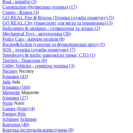
Boat - кораблі
(2)
Construction (будівельна техніка)
(17)
Cranes - Крани
(3)
GO REAL.Fire & Rescue (Техніка служби порятуку)
(5)
GO REAL.City (транспорт для міста та перевезень)
(3)
Helicopters & airplanes - гелікоптери та літаки
(2)
Mechanical Toys - автотехніка
(26)
Police Cars - набори поліція
(8)
Racing&Action (гоночні та функціональні авто)
(5)
SOS - техніка служби порятунку
(7)
Speedways & tracks -швидкісні треки, СТО
(1)
Tractors - Трактори
(8)
Utility Vehicles - сервісна техніка
(3)
Nicotoy
Nicotoy
Іграшки
(43)
Jada
Jada
Іграшки
(104)
Majorette
Majorette
Іграшки
(27)
Noris
Noris
Games (Ігри)
(4)
Pamper Petz
Schipper
Schipper
Картини
(49)
Коротка інструкція користувача
(0)