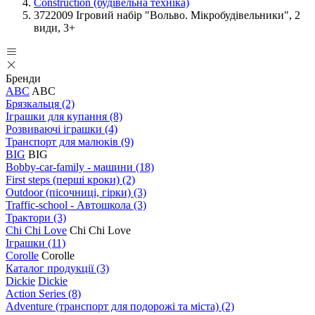
Construction (будівельна техніка)
3722009 Ігровий набір "Вольво. Мікробудівельники", 2
види, 3+
Бренди
ABC
ABC
Брязкальця
(2)
Іграшки для купання
(8)
Розвиваючі іграшки
(4)
Транспорт для малюків
(9)
BIG
BIG
Bobby-car-family - машини
(18)
First steps (перші кроки)
(2)
Outdoor (пісочниці, гірки)
(3)
Traffic-school - Автошкола
(3)
Трактори
(3)
Chi Chi Love
Chi Chi Love
Іграшки
(11)
Corolle
Corolle
Каталог продукції
(3)
Dickie
Dickie
Action Series
(8)
Adventure (транспорт для подорожі та міста)
(2)