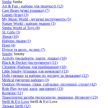
Simba
Simba
Art & Fun - набори для творчості
(12)
Care Bears (м'які іграшки)
(7)
Games (Ігри)
(3)
My Music World - музичні інструменти
(5)
Nature World - набори тварин
(3)
Simba World of Toys
(8)
SL Girls
(3)
Зброя
(10)
Набори лікаря
(1)
Поні
(4)
Пупси та аксес. до них
(7)
Smoby
Smoby
Аctivity (мольберти, парти, дошки)
(10)
Black & Decker (інструменти)
(11)
Cleaning (Набори для прибирання)
(10)
Little Smoby (іграшки для немовлят)
(13)
Dolls (ляльки та набори по догляду за ляльками)
(22)
Medical (медичні набори)
(3)
Outdoor (будинки, гірки, гойдалки, пісочниці, столи)
(42)
Role Play (кухні, каси, магазини)
(33)
Коляски
(11)
Транспортні засоби (велосипеди, машинки, біговели)
(23)
Steffi & Evi Love
Steffi & Evi Love
Ляльки Steffi
(32)