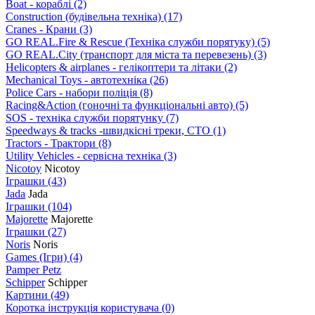
Boat - кораблі
(2)
Construction (будівельна техніка)
(17)
Cranes - Крани
(3)
GO REAL.Fire & Rescue (Техніка служби порятуку)
(5)
GO REAL.City (транспорт для міста та перевезень)
(3)
Helicopters & airplanes - гелікоптери та літаки
(2)
Mechanical Toys - автотехніка
(26)
Police Cars - набори поліція
(8)
Racing&Action (гоночні та функціональні авто)
(5)
SOS - техніка служби порятунку
(7)
Speedways & tracks -швидкісні треки, СТО
(1)
Tractors - Трактори
(8)
Utility Vehicles - сервісна техніка
(3)
Nicotoy
Nicotoy
Іграшки
(43)
Jada
Jada
Іграшки
(104)
Majorette
Majorette
Іграшки
(27)
Noris
Noris
Games (Ігри)
(4)
Pamper Petz
Schipper
Schipper
Картини
(49)
Коротка інструкція користувача
(0)