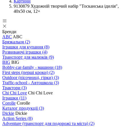
Картини
9130879 Художній творчий набір "Тосканська ідилія",
40х50 см, 12+
Бренди
ABC
ABC
Брязкальця
(2)
Іграшки для купання
(8)
Розвиваючі іграшки
(4)
Транспорт для малюків
(9)
BIG
BIG
Bobby-car-family - машини
(18)
First steps (перші кроки)
(2)
Outdoor (пісочниці, гірки)
(3)
Traffic-school - Автошкола
(3)
Трактори
(3)
Chi Chi Love
Chi Chi Love
Іграшки
(11)
Corolle
Corolle
Каталог продукції
(3)
Dickie
Dickie
Action Series
(8)
Adventure (транспорт для подорожі та міста)
(2)