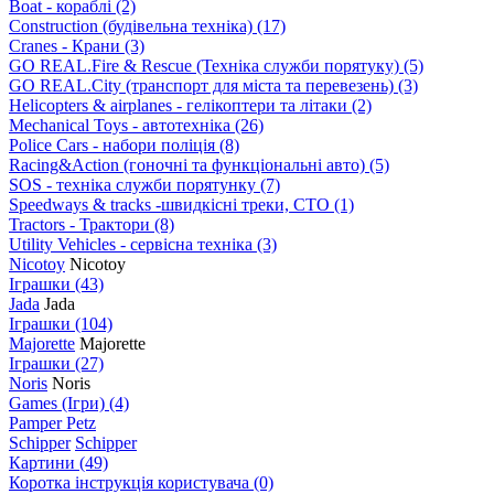
Boat - кораблі
(2)
Construction (будівельна техніка)
(17)
Cranes - Крани
(3)
GO REAL.Fire & Rescue (Техніка служби порятуку)
(5)
GO REAL.City (транспорт для міста та перевезень)
(3)
Helicopters & airplanes - гелікоптери та літаки
(2)
Mechanical Toys - автотехніка
(26)
Police Cars - набори поліція
(8)
Racing&Action (гоночні та функціональні авто)
(5)
SOS - техніка служби порятунку
(7)
Speedways & tracks -швидкісні треки, СТО
(1)
Tractors - Трактори
(8)
Utility Vehicles - сервісна техніка
(3)
Nicotoy
Nicotoy
Іграшки
(43)
Jada
Jada
Іграшки
(104)
Majorette
Majorette
Іграшки
(27)
Noris
Noris
Games (Ігри)
(4)
Pamper Petz
Schipper
Schipper
Картини
(49)
Коротка інструкція користувача
(0)