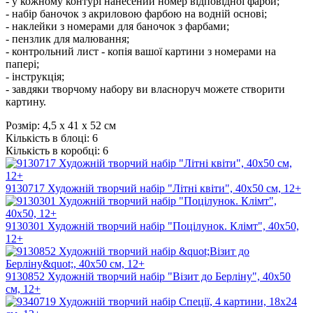
- у кожному контурі нанесений номер відповідної фарби;
- набір баночок з акриловою фарбою на водній основі;
- наклейки з номерами для баночок з фарбами;
- пензлик для малювання;
- контрольний лист - копія вашої картини з номерами на
папері;
- інструкція;
- завдяки творчому набору ви власноруч можете створити
картину.
Розмір:
4,5 х 41 х 52 см
Кількість в блоці:
6
Кількість в коробці:
6
9130717 Художній творчий набір "Літні квіти", 40х50 см, 12+
9130301 Художній творчий набір "Поцілунок. Клімт", 40х50,
12+
9130852 Художній творчий набір "Візит до Берліну", 40х50
см, 12+