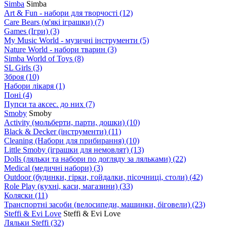
Simba
Simba
Art & Fun - набори для творчості
(12)
Care Bears (м'які іграшки)
(7)
Games (Ігри)
(3)
My Music World - музичні інструменти
(5)
Nature World - набори тварин
(3)
Simba World of Toys
(8)
SL Girls
(3)
Зброя
(10)
Набори лікаря
(1)
Поні
(4)
Пупси та аксес. до них
(7)
Smoby
Smoby
Аctivity (мольберти, парти, дошки)
(10)
Black & Decker (інструменти)
(11)
Cleaning (Набори для прибирання)
(10)
Little Smoby (іграшки для немовлят)
(13)
Dolls (ляльки та набори по догляду за ляльками)
(22)
Medical (медичні набори)
(3)
Outdoor (будинки, гірки, гойдалки, пісочниці, столи)
(42)
Role Play (кухні, каси, магазини)
(33)
Коляски
(11)
Транспортні засоби (велосипеди, машинки, біговели)
(23)
Steffi & Evi Love
Steffi & Evi Love
Ляльки Steffi
(32)